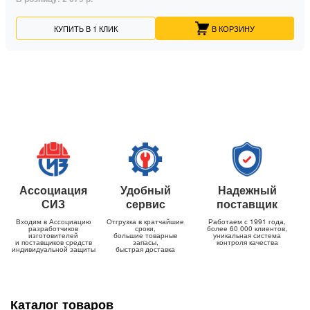
КУПИТЬ В 1 КЛИК
В КОРЗИНУ
Ассоциация
Удобный
Надежный
СИЗ
сервис
поставщик
Входим в Ассоциацию
Отгрузка в кратчайшие
Работаем с 1991 года,
разработчиков
сроки,
более 60 000 клиентов,
изготовителей
большие товарные
уникальная система
и поставщиков средств
запасы,
контроля качества
индивидуальной защиты
быстрая доставка
Каталог товаров