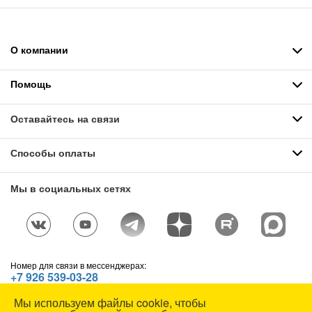
О компании
Помощь
Оставайтесь на связи
Способы оплаты
Мы в социальных сетях
Номер для связи в мессенджерах:
+7 926 539-03-28
Telegram
,
WhatsApp
,
Max
Мы используем файлы cookie, чтобы
© СОЮЗСПЕЦОДЕЖДА, 1991—2026. Все права защищены.