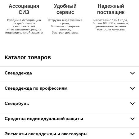
Ассоциация
Удобный
Надежный
СИЗ
сервис
поставщик
Входим в Ассоциацию
Отгрузка в кратчайшие
Работаем с 1991 года,
разработчиков
сроки,
более 60 000 клиентов,
изготовителей
большие товарные
уникальная система
и поставщиков средств
запасы,
контроля качества
индивидуальной защиты
быстрая доставка
Каталог товаров
Спецодежда
Спецодежда по профессиям
Спецобувь
Средства индивидуальной защиты
Элементы спецодежды и аксессуары