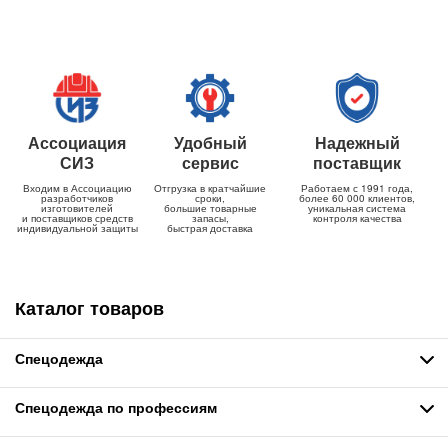
Ассоциация
Удобный
Надежный
СИЗ
сервис
поставщик
Входим в Ассоциацию
Отгрузка в кратчайшие
Работаем с 1991 года,
разработчиков
сроки,
более 60 000 клиентов,
изготовителей
большие товарные
уникальная система
и поставщиков средств
запасы,
контроля качества
индивидуальной защиты
быстрая доставка
Каталог товаров
Спецодежда
Спецодежда по профессиям