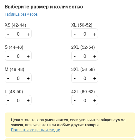
Выберите размер и количество
Таблица размеров
XS (42-44)
XL (50-52)
-
+
-
+
S (44-46)
2XL (52-54)
-
+
-
+
M (46-48)
3XL (56-58)
-
+
-
+
L (48-50)
4XL (60-62)
-
+
-
+
Цена
этого товара
уменьшится
, если увеличится
общая сумма
заказа
, включая этот или
любые другие товары
.
Показать все цены и скидки