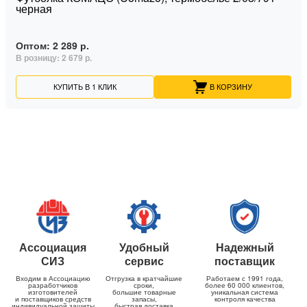
черная
Оптом:
2 289 р.
В розницу:
2 679 р.
КУПИТЬ В 1 КЛИК
В КОРЗИНУ
Ассоциация
Удобный
Надежный
СИЗ
сервис
поставщик
Входим в Ассоциацию
Отгрузка в кратчайшие
Работаем с 1991 года,
разработчиков
сроки,
более 60 000 клиентов,
изготовителей
большие товарные
уникальная система
и поставщиков средств
запасы,
контроля качества
индивидуальной защиты
быстрая доставка