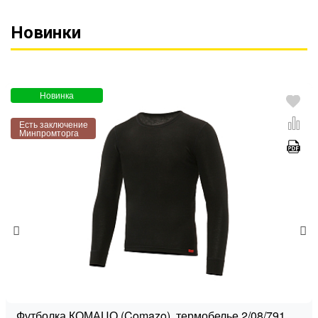
Новинки
Новинка
Есть заключение
Минпромторга
Футболка КОМАЦО (Comazo), термобелье 2/08/791