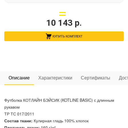
10 143
р.
КУПИТЬ КОМПЛЕКТ
Описание
Характеристики
Сертификаты
Дос
Футболка КОТЛАЙН БЭЙСИК (KOTLINE BASIC) с длинным
рукавом
ТР ТС 017/2011
Состав ткани:
Кулирная гладь 100% хлопок
Плотность ткани:
160 г/м²