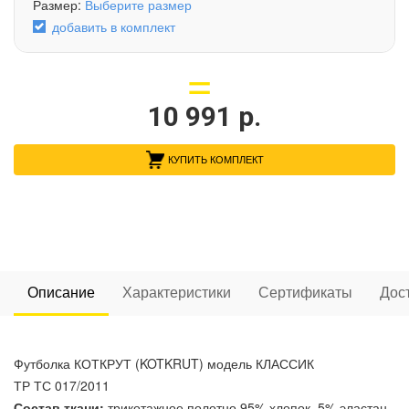
Размер:
Выберите размер
добавить в комплект
10 991
р.
КУПИТЬ КОМПЛЕКТ
Описание
Характеристики
Сертификаты
Дос
Футболка КОТКРУТ (KOTKRUT) модель КЛАССИК
ТР ТС 017/2011
Состав ткани:
трикотажное полотно 95% хлопок, 5% эластан