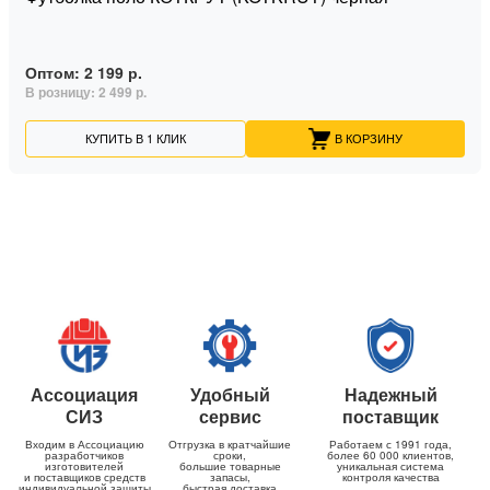
Оптом:
2 199 р.
В розницу:
2 499 р.
КУПИТЬ В 1 КЛИК
В КОРЗИНУ
Ассоциация
Удобный
Надежный
СИЗ
сервис
поставщик
Входим в Ассоциацию
Отгрузка в кратчайшие
Работаем с 1991 года,
разработчиков
сроки,
более 60 000 клиентов,
изготовителей
большие товарные
уникальная система
и поставщиков средств
запасы,
контроля качества
индивидуальной защиты
быстрая доставка