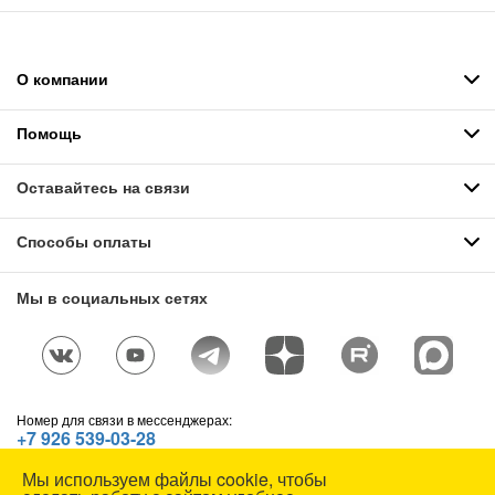
О компании
Помощь
Оставайтесь на связи
Способы оплаты
Мы в социальных сетях
Номер для связи в мессенджерах:
+7 926 539-03-28
Telegram
,
WhatsApp
,
Max
Мы используем файлы cookie, чтобы
© СОЮЗСПЕЦОДЕЖДА, 1991—2026. Все права защищены.