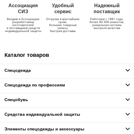
Ассоциация
Удобный
Надежный
СИЗ
сервис
поставщик
Входим в Ассоциацию
Отгрузка в кратчайшие
Работаем с 1991 года,
разработчиков
сроки,
более 60 000 клиентов,
изготовителей
большие товарные
уникальная система
и поставщиков средств
запасы,
контроля качества
индивидуальной защиты
быстрая доставка
Каталог товаров
Спецодежда
Спецодежда по профессиям
Спецобувь
Средства индивидуальной защиты
Элементы спецодежды и аксессуары