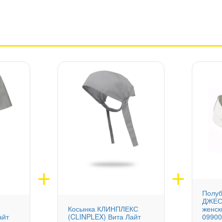
Полу
ДЖЕС
Косынка КЛИНПЛЕКС
женск
айт
(CLINPLEX) Вита Лайт
0990