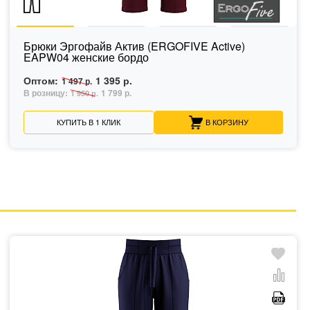
Брюки Эргофайв Актив (ERGOFIVE Active)
EAPW04 женские бордо
Оптом:
1 395 р.
1 497 р.
В розницу:
1 799 р.
1 950 р.
КУПИТЬ В 1 КЛИК
В КОРЗИНУ