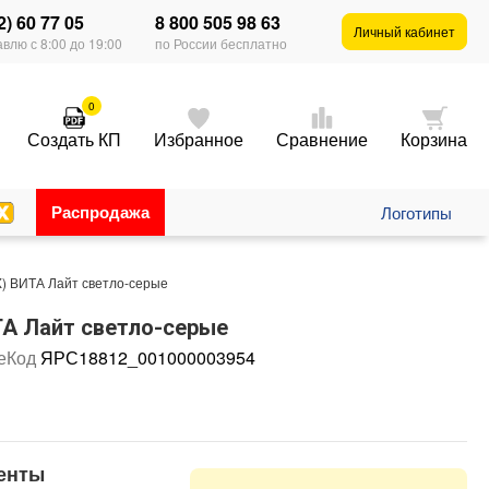
2) 60 77 05
8 800 505 98 63
Личный кабинет
влю с 8:00 до 19:00
по России бесплатно
0
Создать КП
Избранное
Сравнение
Корзина
Распродажа
Логотипы
 ВИТА Лайт светло-серые
А Лайт светло-серые
е
Код
ЯРС18812_001000003954
енты