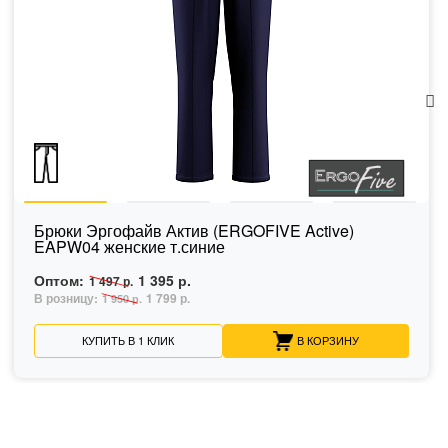
Брюки Эргофайв Актив (ERGOFIVE Active)
EAPW04 женские т.синие
Оптом:
1 395 р.
1 497 р.
В розницу:
1 799 р.
1 950 р.
КУПИТЬ В 1 КЛИК
В КОРЗИНУ