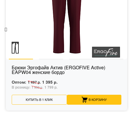
Брюки Эргофайв Актив (ERGOFIVE Active)
EAPW04 женские бордо
Оптом:
1 395 р.
1 497 р.
В розницу:
1 799 р.
1 950 р.
КУПИТЬ В 1 КЛИК
В КОРЗИНУ