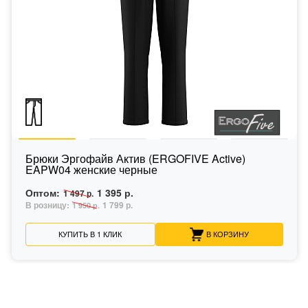
Брюки Эргофайв Актив (ERGOFIVE Active)
EAPW04 женские черные
Оптом:
1 395 р.
1 497 р.
В розницу:
1 799 р.
1 950 р.
КУПИТЬ В 1 КЛИК
В КОРЗИНУ