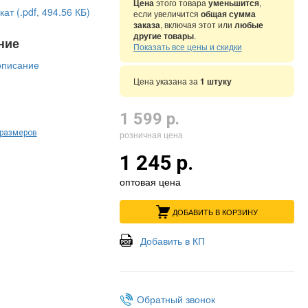
Цена
этого товара
уменьшится
,
ат (.pdf, 494.56 КБ)
если увеличится
общая сумма
заказа
, включая этот или
любые
другие товары
.
ние
Показать все цены и скидки
описание
Цена указана за
1 штуку
1 599 р.
 размеров
розничная цена
1 245 р.
оптовая цена
ДОБАВИТЬ В КОРЗИНУ
Добавить в КП
Обратный звонок