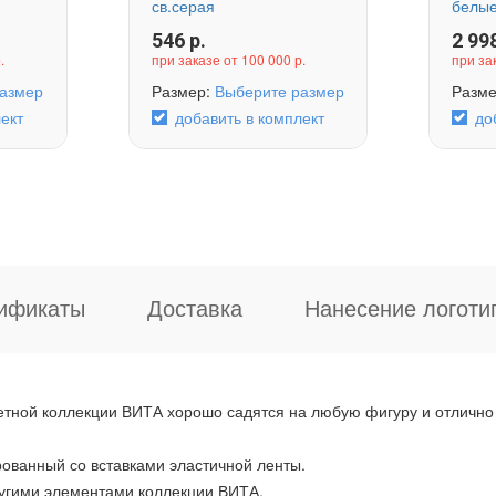
св.серая
белы
546
р.
2 99
.
при заказе от 100 000 р.
при за
азмер
Размер:
Выберите размер
Разм
ект
добавить в комплект
до
ификаты
Доставка
Нанесение логоти
ветной коллекции ВИТА хорошо садятся на любую фигуру и отлично
рованный со вставками эластичной ленты.
ругими элементами коллекции ВИТА.