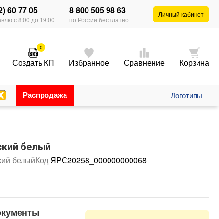
2) 60 77 05
8 800 505 98 63
Личный кабинет
влю с 8:00 до 19:00
по России бесплатно
0
Создать КП
Избранное
Сравнение
Корзина
Распродажа
Логотипы
ский белый
кий белый
Код
ЯРС20258_000000000068
окументы