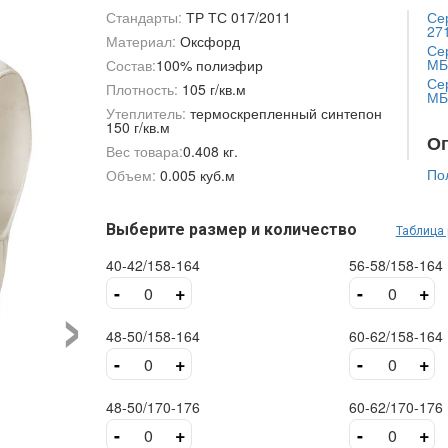
Стандарты:
ТР ТС 017/2011
Сер
271
Материал:
Оксфорд
Сер
МБ
Состав:
100% полиэфир
Сер
Плотность:
105 г/кв.м
МБ
Утеплитель:
термоскрепленный синтепон
150 г/кв.м
О
Вес товара:
0.408 кг.
По
Объем:
0.005 куб.м
Выберите размер и количество
Таблица
40-42/158-164
56-58/158-164
›
-
+
-
+
48-50/158-164
60-62/158-164
-
+
-
+
48-50/170-176
60-62/170-176
-
+
-
+