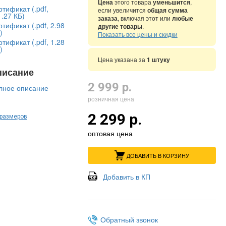
Цена
этого товара
уменьшится
,
тификат (.pdf,
если увеличится
общая сумма
.27 КБ)
заказа
, включая этот или
любые
тификат (.pdf, 2.98
другие товары
.
)
Показать все цены и скидки
тификат (.pdf, 1.28
)
Цена указана за
1 штуку
писание
2 999 р.
лное описание
розничная цена
2 299 р.
 размеров
оптовая цена
ДОБАВИТЬ В КОРЗИНУ
Добавить в КП
Обратный звонок