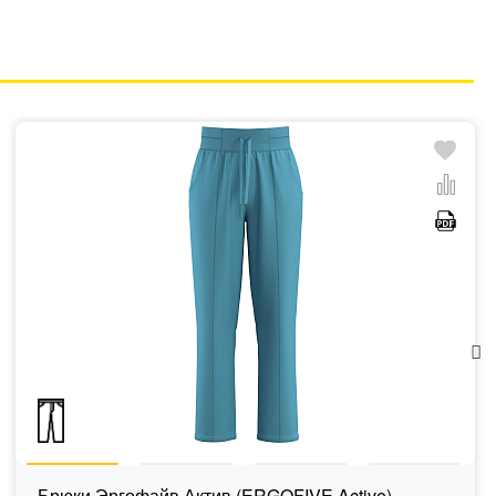
Брюки Эргофайв Актив (ERGOFIVE Active)