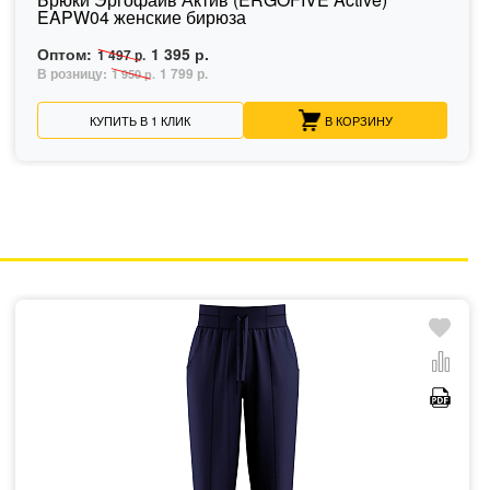
EAPW04 женские бирюза
Оптом:
1 395 р.
1 497 р.
В розницу:
1 799 р.
1 950 р.
КУПИТЬ В 1 КЛИК
В КОРЗИНУ