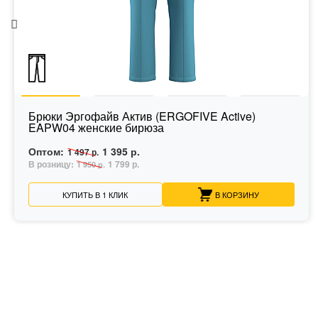
Брюки Эргофайв Актив (ERGOFIVE Active)
EAPW04 женские бирюза
Оптом:
1 395 р.
1 497 р.
В розницу:
1 799 р.
1 950 р.
КУПИТЬ В 1 КЛИК
В КОРЗИНУ