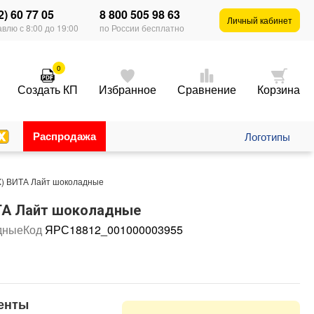
2) 60 77 05
8 800 505 98 63
Личный кабинет
влю с 8:00 до 19:00
по России бесплатно
0
Создать КП
Избранное
Сравнение
Корзина
Распродажа
Логотипы
) ВИТА Лайт шоколадные
ТА Лайт шоколадные
дные
Код
ЯРС18812_001000003955
енты