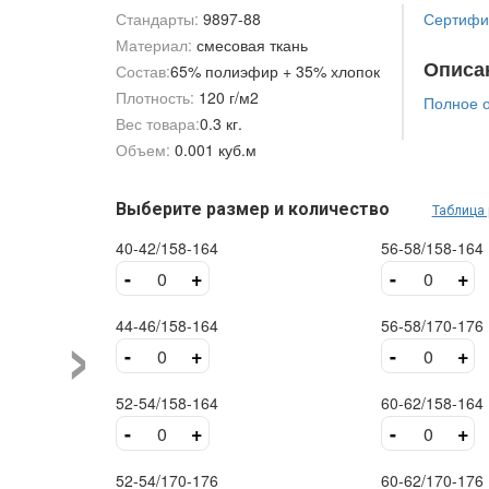
Стандарты:
9897-88
Сертифик
Материал:
смесовая ткань
Описа
Состав:
65% полиэфир + 35% хлопок
Плотность:
120 г/м2
Полное 
Вес товара:
0.3 кг.
Объем:
0.001 куб.м
Выберите размер и количество
Таблица
40-42/158-164
56-58/158-164
-
+
-
+
›
44-46/158-164
56-58/170-176
-
+
-
+
52-54/158-164
60-62/158-164
-
+
-
+
52-54/170-176
60-62/170-176