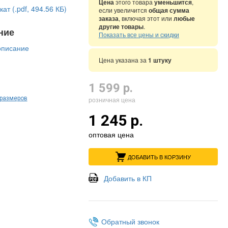
Цена
этого товара
уменьшится
,
ат (.pdf, 494.56 КБ)
если увеличится
общая сумма
заказа
, включая этот или
любые
другие товары
.
ние
Показать все цены и скидки
описание
Цена указана за
1 штуку
1 599 р.
 размеров
розничная цена
1 245 р.
оптовая цена
ДОБАВИТЬ В КОРЗИНУ
Добавить в КП
Обратный звонок