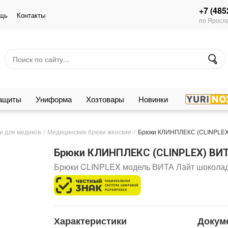
+7 (485
щь
Контакты
по Яросла
защиты
Униформа
Хозтовары
Новинки
и для медиков
Медицинские брюки женские
Брюки КЛИНПЛЕКС (CLINPLEX
Брюки КЛИНПЛЕКС (CLINPLEX) ВИ
Брюки CLINPLEX модель ВИТА Лайт шокола
Характеристики
Докум