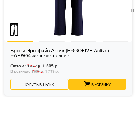
Брюки Эргофайв Актив (ERGOFIVE Active)
EAPW04 женские т.синие
Оптом:
1 395 р.
1 497 р.
В розницу:
1 799 р.
1 950 р.
КУПИТЬ В 1 КЛИК
В КОРЗИНУ