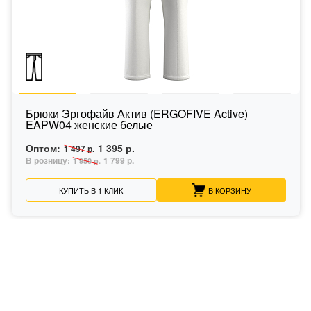
Брюки Эргофайв Актив (ERGOFIVE Active)
EAPW04 женские белые
Оптом:
1 395 р.
1 497 р.
В розницу:
1 799 р.
1 950 р.
КУПИТЬ В 1 КЛИК
В КОРЗИНУ