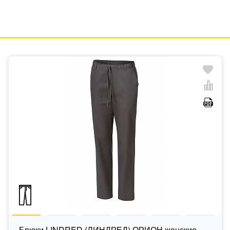
Брюки LINDRED (ЛИНДРЕД) ОРИОН женские