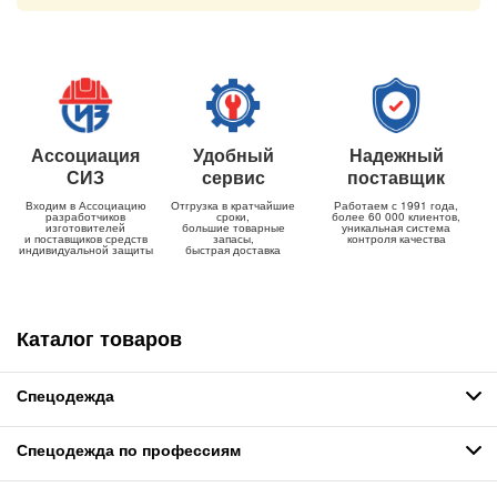
Ассоциация
Удобный
Надежный
СИЗ
сервис
поставщик
Входим в Ассоциацию
Отгрузка в кратчайшие
Работаем с 1991 года,
разработчиков
сроки,
более 60 000 клиентов,
изготовителей
большие товарные
уникальная система
и поставщиков средств
запасы,
контроля качества
индивидуальной защиты
быстрая доставка
Каталог товаров
Спецодежда
Спецодежда по профессиям