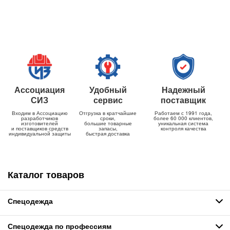
Ассоциация
Удобный
Надежный
СИЗ
сервис
поставщик
Входим в Ассоциацию
Отгрузка в кратчайшие
Работаем с 1991 года,
разработчиков
сроки,
более 60 000 клиентов,
изготовителей
большие товарные
уникальная система
и поставщиков средств
запасы,
контроля качества
индивидуальной защиты
быстрая доставка
Каталог товаров
Спецодежда
Спецодежда по профессиям