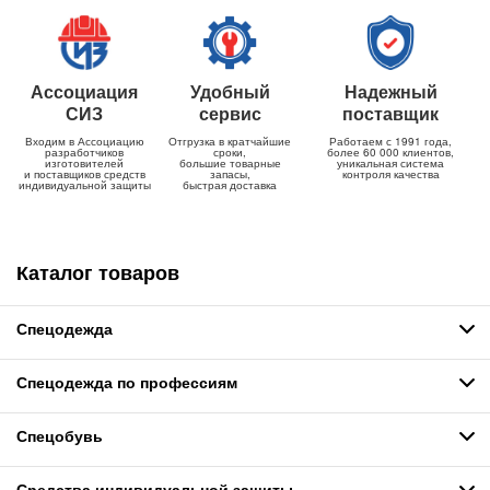
Ассоциация
Удобный
Надежный
СИЗ
сервис
поставщик
Входим в Ассоциацию
Отгрузка в кратчайшие
Работаем с 1991 года,
разработчиков
сроки,
более 60 000 клиентов,
изготовителей
большие товарные
уникальная система
и поставщиков средств
запасы,
контроля качества
индивидуальной защиты
быстрая доставка
Каталог товаров
Спецодежда
Спецодежда по профессиям
Спецобувь
Средства индивидуальной защиты