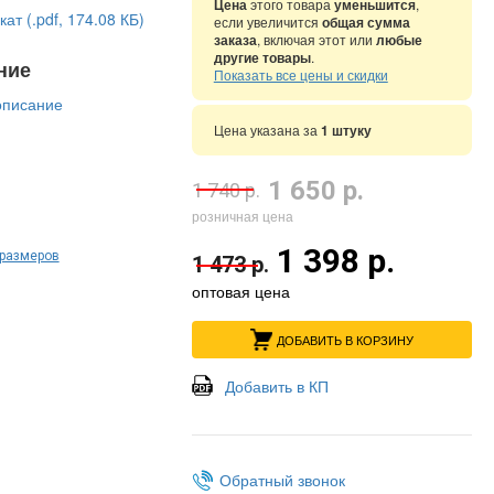
Цена
этого товара
уменьшится
,
ат (.pdf, 174.08 КБ)
если увеличится
общая сумма
заказа
, включая этот или
любые
другие товары
.
ние
Показать все цены и скидки
описание
Цена указана за
1 штуку
1 650 р.
1 740 р.
розничная цена
1 398 р.
 размеров
1 473 р.
оптовая цена
ДОБАВИТЬ В КОРЗИНУ
Добавить в КП
Обратный звонок