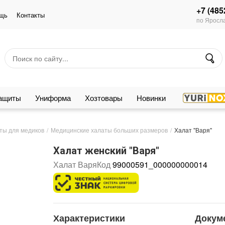
+7 (485
щь
Контакты
по Яросла
защиты
Униформа
Хозтовары
Новинки
ты для медиков
Медицинские халаты больших размеров
Халат "Варя"
Халат женский "Варя"
Халат Варя
Код
99000591_000000000014
Характеристики
Докум