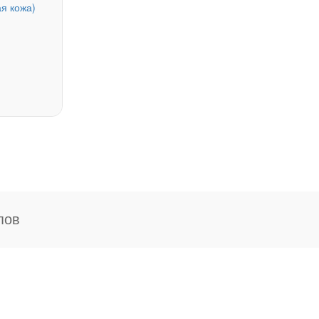
я кожа)
пов