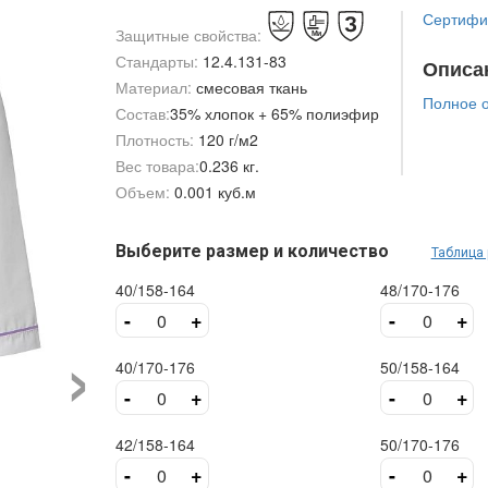
Сертифик
Защитные свойства:
Стандарты:
12.4.131-83
Описа
Материал:
смесовая ткань
Полное 
Состав:
35% хлопок + 65% полиэфир
Плотность:
120 г/м2
Вес товара:
0.236 кг.
Объем:
0.001 куб.м
Выберите размер и количество
Таблица
40/158-164
48/170-176
-
+
-
+
›
40/170-176
50/158-164
-
+
-
+
42/158-164
50/170-176
-
+
-
+