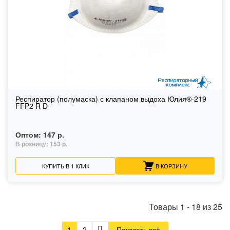
Респиратор (полумаска) с клапаном выдоха Юлия®-219
FFP2 R D
Оптом:
147 р.
В розницу:
153 р.
КУПИТЬ В 1 КЛИК
В КОРЗИНУ
Товары
1
-
18
из
25
1
2
Показать всё