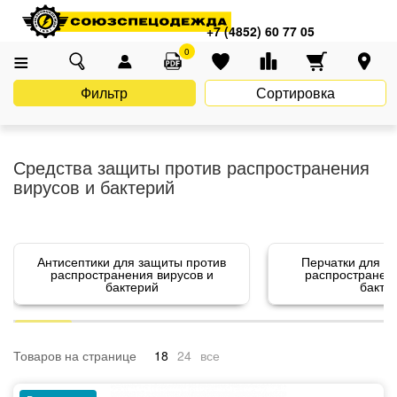
Главная
Каталог
Средства индивидуальной защиты (СИЗ)
+7 (4852) 60 77 05
Средства защиты против распространения вирусов и бактерий
0
Фильтр
Сортировка
Средства защиты против распространения
вирусов и бактерий
Антисептики для защиты против
Перчатки для з
распространения вирусов и
распространени
бактерий
бакте
Товаров на странице
18
24
все