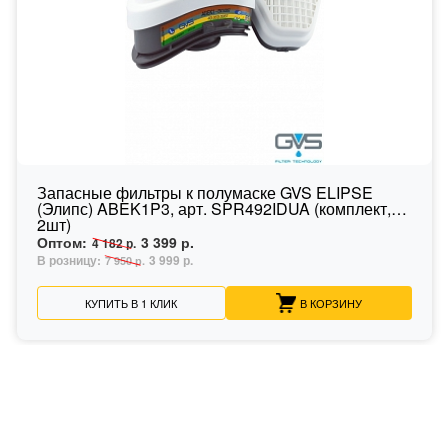
Запасные фильтры к полумаске GVS ELIPSE
(Элипс) ABEK1P3, арт. SPR492IDUA (комплект,
2шт)
Оптом:
3 399 р.
4 182 р.
В розницу:
3 999 р.
7 950 р.
КУПИТЬ В 1 КЛИК
В КОРЗИНУ