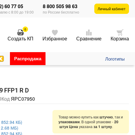
2) 60 77 05
8 800 505 98 63
Личный кабинет
влю с 8:00 до 19:00
по России бесплатно
0
Создать КП
Избранное
Сравнение
Корзина
Распродажа
Логотипы
 FFP1 R D
D
Код
ЯРС07950
Товар можно купить как
штучно
, так и
 852.94 КБ)
упаковками
. В одной упаковке -
20
штук Цена
указана
за 1 штуку
.
 2.68 МБ)
 852.94 КБ)