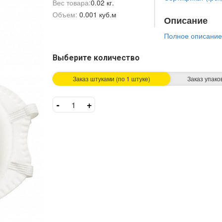
Вес товара:
0.02 кг.
Объем:
0.001 куб.м
Описание
Полное описание
Выберите количество
Заказ штуками (по 1 штукe)
Заказ упако
-
+