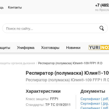
+7 (485
щь
Контакты
по Яросла
защиты
Униформа
Хозтовары
Новинки
защиты органов дыхания
Респиратор (полумаска) Юлия®-109 FFP1 R D
Респиратор (полумаска) Юлия®-109
Респиратор (полумаска) Юлия®-109 FFP1 R 
Характеристики
Документы
Класс защиты:
FFP1
Сертификат (.pdf,
Сертификат (.jpg,
Стандарты:
ТР ТС 019/2011
Сертификат (.pdf,