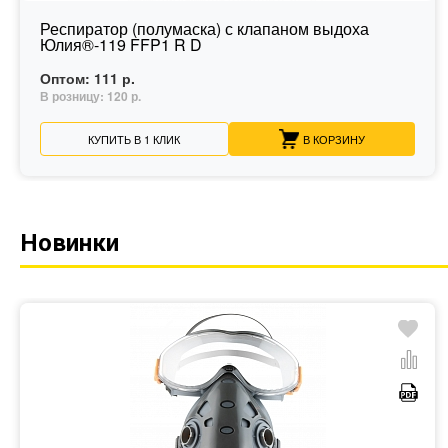
Респиратор (полумаска) с клапаном выдоха
Юлия®-119 FFP1 R D
Оптом:
111 р.
В розницу:
120 р.
КУПИТЬ В 1 КЛИК
В КОРЗИНУ
Новинки