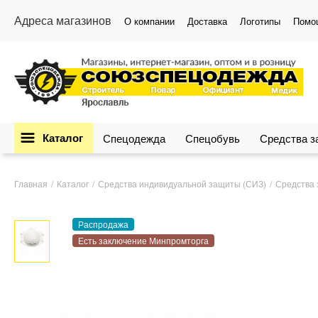
Адреса магазинов
О компании
Доставка
Логотипы
Помо
Каталог
Спецодежда
Спецобувь
Средства 
Главная
Каталог
Средства индивидуальной защиты (СИЗ)
Средства 
Распродажа
Есть заключение Минпромторга