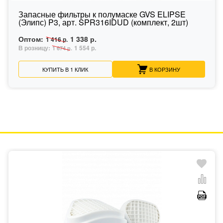
Запасные фильтры к полумаске GVS ELIPSE
(Элипс) P3, арт. SPR316IDUD (комплект, 2шт)
Оптом:
1 338 р.
1 416 р.
В розницу:
1 554 р.
1 674 р.
КУПИТЬ В 1 КЛИК
В КОРЗИНУ