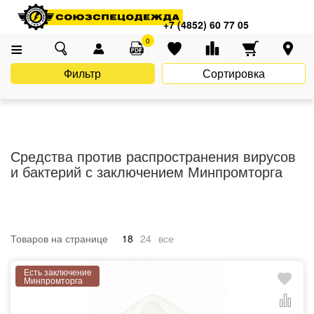
Главная
Каталог
Средства индивидуальной защиты (СИЗ)
+7 (4852) 60 77 05
Средства защиты против распространения вирусов и бактерий
0
Средства против распространения вирусов и бактерий с заключением
Минпромторга
Фильтр
Сортировка
Средства против распространения вирусов
и бактерий с заключением Минпромторга
Товаров на странице
18
24
все
Есть заключение
Минпромторга