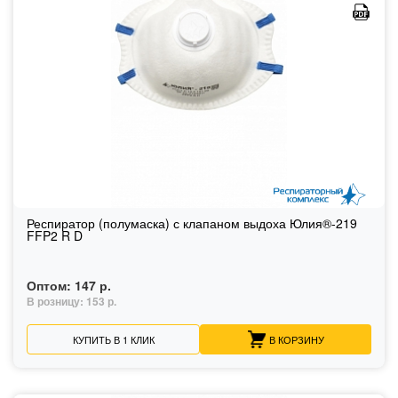
Респиратор (полумаска) с клапаном выдоха Юлия®-219
FFP2 R D
Оптом:
147 р.
В розницу:
153 р.
КУПИТЬ В 1 КЛИК
В КОРЗИНУ