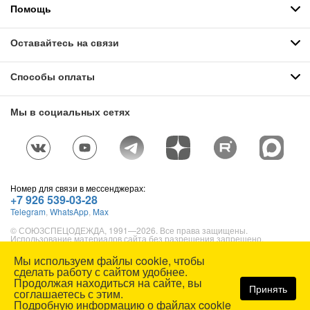
Помощь
Оставайтесь на связи
Способы оплаты
Мы в социальных сетях
Номер для связи в мессенджерах:
+7 926 539-03-28
Telegram
,
WhatsApp
,
Max
© СОЮЗСПЕЦОДЕЖДА, 1991—2026. Все права защищены.
Использование материалов сайта без разрешения запрещено.
Карта сайта
Мы используем файлы cookie, чтобы
сделать работу с сайтом удобнее.
Продолжая находиться на сайте, вы
Принять
соглашаетесь с этим.
Подробную информацию о файлах cookie
Средства против распространения вирусов и бактерий с