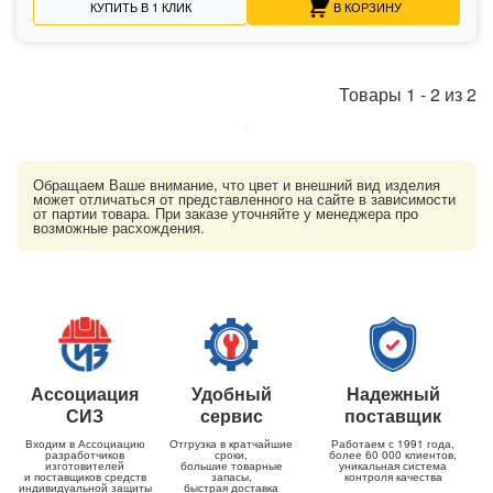
КУПИТЬ В 1 КЛИК
В КОРЗИНУ
Товары
1
-
2
из
2
Обращаем Ваше внимание, что цвет и внешний вид изделия
может отличаться от представленного на сайте в зависимости
от партии товара. При заказе уточняйте у менеджера про
возможные расхождения.
Ассоциация
Удобный
Надежный
СИЗ
сервис
поставщик
Входим в Ассоциацию
Отгрузка в кратчайшие
Работаем с 1991 года,
разработчиков
сроки,
более 60 000 клиентов,
изготовителей
большие товарные
уникальная система
и поставщиков средств
запасы,
контроля качества
индивидуальной защиты
быстрая доставка