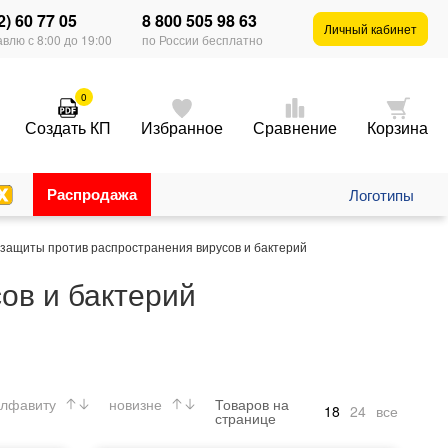
2) 60 77 05
8 800 505 98 63
Личный кабинет
влю с 8:00 до 19:00
по России бесплатно
0
Создать КП
Избранное
Сравнение
Корзина
Распродажа
Логотипы
 защиты против распространения вирусов и бактерий
ов и бактерий
лфавиту
новизне
Товаров на
18
24
все
странице