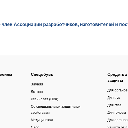
лен Ассоциации разработчиков, изготовителей и пос
ссиям
Спецобувь
Средства
защиты
Зимняя
Для органов
Летняя
Для рук
Резиновая (ПВХ)
Для глаз
Со специальными защитными
свойствами
Для головы
Медицинская
Для органов
Сабо
Защита от 