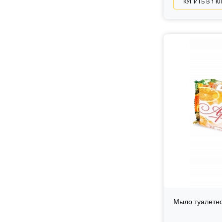
КУПИТЬ В 1 К
Мыло туалетн