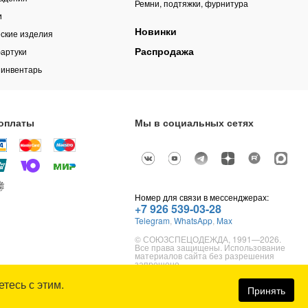
Ремни, подтяжки, фурнитура
и
Новинки
ские изделия
Распродажа
артуки
 инвентарь
оплаты
Мы в социальных сетях
Номер для связи в мессенджерах:
+7 926 539-03-28
Telegram
,
WhatsApp
,
Max
© СОЮЗСПЕЦОДЕЖДА, 1991—2026.
Все права защищены. Использование
материалов сайта без разрешения
запрещено.
тесь с этим.
Карта сайта
Принять