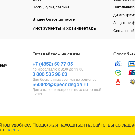
Носки, чулки, стельки
Наколенник
Диэлектриче
Знаки безопасности
Защитные ф
Инструменты и хозинвентарь
Сигнальный
Оставайтесь на связи
Способы 
+7 (4852) 60 77 05
чным
по Ярославлю с 8:00 до 19:00
8 800 505 98 63
Для бесплатных звонков из регионов
660042@specodegda.ru
Для заказов и вопросов по электронной
почте
йтом удобнее. Продолжая находиться на сайте, вы соглашае
ать
здесь
.