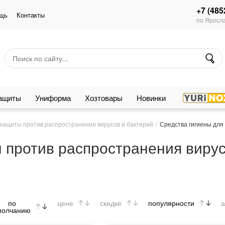
+7 (485
щь
Контакты
по Яросла
защиты
Униформа
Хозтовары
Новинки
защиты против распространения вирусов и бактерий
Средства гигиены для
 против распространения вирус
по
цене
скидке
популярности
а
молчанию