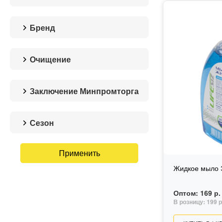
Бренд
ЛайфСИЗ
Очищение
От неустойчивых загрязнений
Заключение Минпромторга
Нет
Сезон
Без сезона
Жидкое мыло 
Оптом:
169 р.
В розницу:
199 р