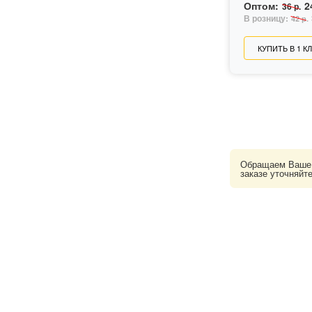
Оптом:
2
36 р.
В розницу:
42 р.
КУПИТЬ В 1 К
Обращаем Ваше в
заказе уточняйт