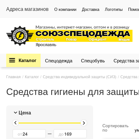
Адреса магазинов
О компании
Доставка
Логотипы
Помо
Каталог
Спецодежда
Спецобувь
Средства 
Главная
Каталог
Средства индивидуальной защиты (СИЗ)
Средства 
Средства гигиены для защиты
Цена
Сортировать
по
у
от
до