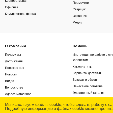
Корпоративная
Промоутер
Офисная
Сварщик
Камуфляжная форма
Охранник
Медик
О компании
Помощь
Почему мы
Инструкция по работе с ли
кабинетом
Достижения
Как оплатить
Пресса о нас
Варианты доставки
Новости
Возврат и обмен
Видео
Нанесение логотипа
Вопрос-ответ
Электронный каталог
Адреса магазинов
Заказ выезда менеджера
Реквизиты
Мы используем файлы cookie, чтобы сделать работу с са
Блог
Контакты
Подробную информацию о файлах cookie можно прочит