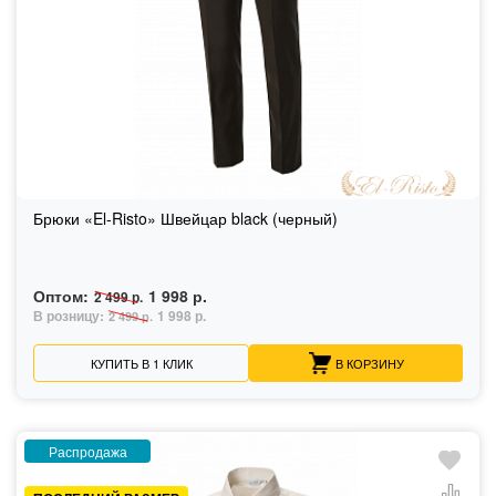
Брюки «El-Risto» Швейцар black (черный)
Оптом:
1 998 р.
2 499 р.
В розницу:
1 998 р.
2 499 р.
КУПИТЬ В 1 КЛИК
В КОРЗИНУ
Распродажа