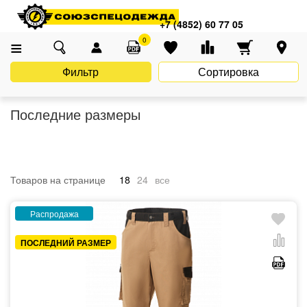
Главная
Каталог
Распродажа
Последние размеры
+7 (4852) 60 77 05
0
Фильтр
Сортировка
Последние размеры
Товаров на странице
18
24
все
Распродажа
ПОСЛЕДНИЙ РАЗМЕР