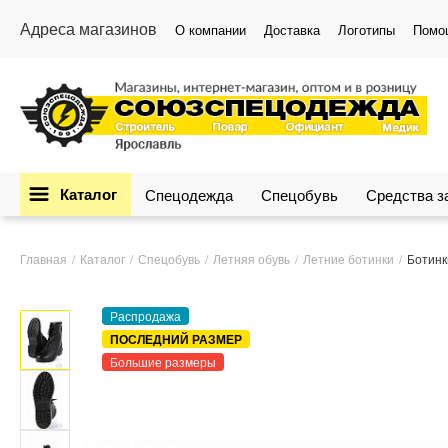
Адреса магазинов
О компании
Доставка
Логотипы
Помо
Каталог
Спецодежда
Спецобувь
Средства 
Главная
Каталог
Спецобувь
Летняя обувь
Летние ботинки
Ботин
Распродажа
ПОСЛЕДНИЙ РАЗМЕР
Большие размеры