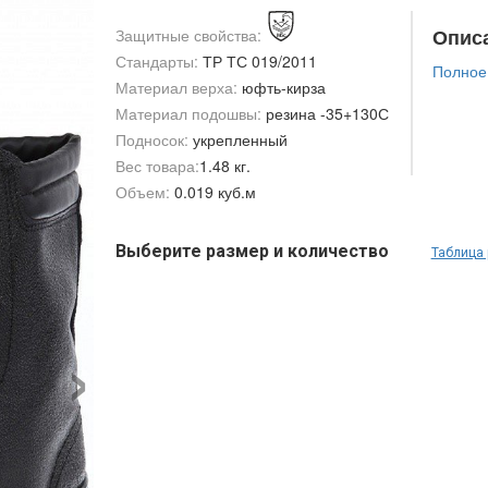
Опис
Защитные свойства:
Стандарты:
ТР ТС 019/2011
Полное
Материал верха:
юфть-кирза
Материал подошвы:
резина -35+130С
Подносок:
укрепленный
Вес товара:
1.48 кг.
Объем:
0.019 куб.м
Выберите размер и количество
Таблица
›