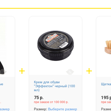
Крем для обуви
ые
Щетка
"Эффектон" черный (100
мл)
75
р.
195
р
.
при заказе от 100 000 р.
при за
азмер
Размер:
Выберите размер
Разм