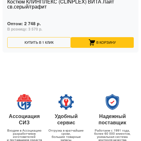
Костюм КЛИНПЛЕКС (CLINPLEX) ВИТА Лайт
св.серый/графит
Оптом:
2 748 р.
В розницу:
3 570 р.
КУПИТЬ В 1 КЛИК
В КОРЗИНУ
Ассоциация
Удобный
Надежный
СИЗ
сервис
поставщик
Входим в Ассоциацию
Отгрузка в кратчайшие
Работаем с 1991 года,
разработчиков
сроки,
более 60 000 клиентов,
изготовителей
большие товарные
уникальная система
и поставщиков средств
запасы,
контроля качества