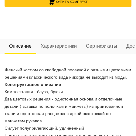
КУПИТЬ КОМПЛЕКТ
Описание
Характеристики
Сертификаты
Дос
Женский костюм со свободной посадкой с разными цветовыми
решениями классического вида никогда не выходит из моды.
Конструктивное описание
Комплектация - блуза, брюки
Два цветовых решения - однотонная основа и отделочные
детали ( вставка по полочкам и манжеты) из принтованной
ткани и однотонная расцветка с яркой окантовкой по
манжетам рукавов
Силуэт полуприлегающий, удлиненный
Центральная застежка на молнию, которая не доходит до