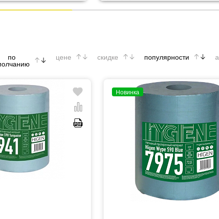
по
цене
скидке
популярности
а
молчанию
Новинка