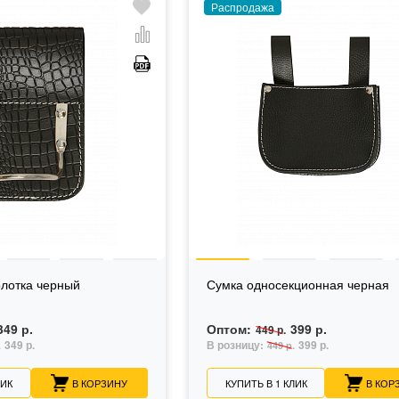
Распродажа
лотка черный
Сумка односекционная черная
349 р.
Оптом:
399 р.
449 р.
349 р.
В розницу:
399 р.
.
449 р.
ЛИК
В КОРЗИНУ
КУПИТЬ В 1 КЛИК
В КОР