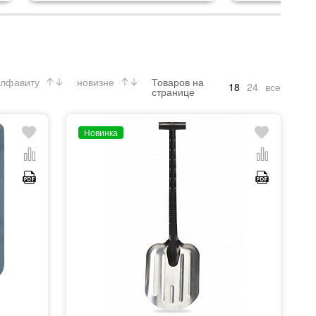
лфавиту
новизне
Товаров на
18
24
все
странице
Новинка