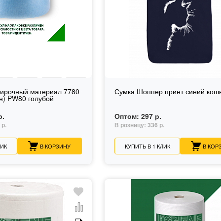
тирочный материал 7780
Сумка Шоппер принт синий кош
н) PW80 голубой
р.
Оптом:
297 р.
 р.
В розницу:
336 р.
ЛИК
В КОРЗИНУ
КУПИТЬ В 1 КЛИК
В КОР