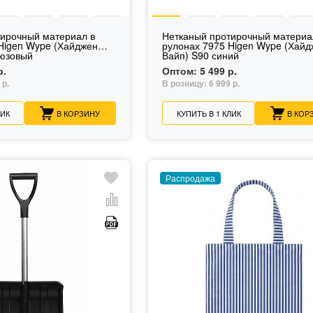
тирочный материал в
Нетканый протирочный материа
Higen Wype (Хайджен
рулонах 7975 Higen Wype (Хайд
рюзовый
Вайп) S90 синий
р.
Оптом:
5 499 р.
 р.
В розницу:
6 999 р.
ЛИК
В КОРЗИНУ
КУПИТЬ В 1 КЛИК
В КОР
Распродажа