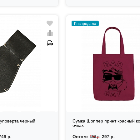
Распродажа
уповерта черный
Сумка Шоппер принт красный ко
очках
749 р.
Оптом:
297 р.
498 р.