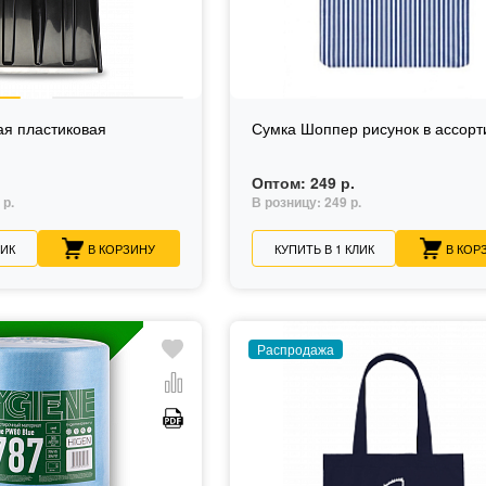
ая пластиковая
Сумка Шоппер рисунок в ассор
Оптом:
249 р.
 р.
В розницу:
249 р.
ЛИК
В КОРЗИНУ
КУПИТЬ В 1 КЛИК
В КОР
Распродажа