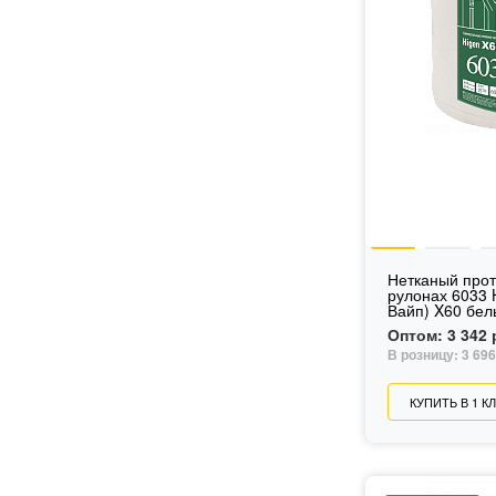
Нетканый про
рулонах 6033 
Вайп) X60 бел
Оптом:
3 342 
В розницу:
3 696
КУПИТЬ В 1 К