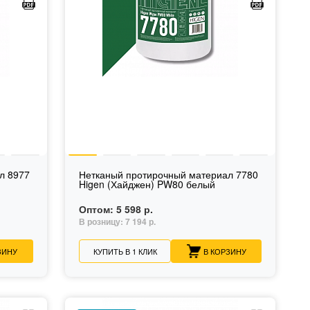
л 8977
Нетканый протирочный материал 7780
Higen (Хайджен) PW80 белый
Оптом:
5 598 р.
В розницу:
7 194 р.
ЗИНУ
КУПИТЬ В 1 КЛИК
В КОРЗИНУ