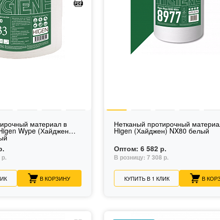
тирочный материал в
Нетканый протирочный материа
Higen Wype (Хайджен
Higen (Хайджен) NX80 белый
ый
р.
Оптом:
6 582 р.
 р.
В розницу:
7 308 р.
ЛИК
В КОРЗИНУ
КУПИТЬ В 1 КЛИК
В КОР