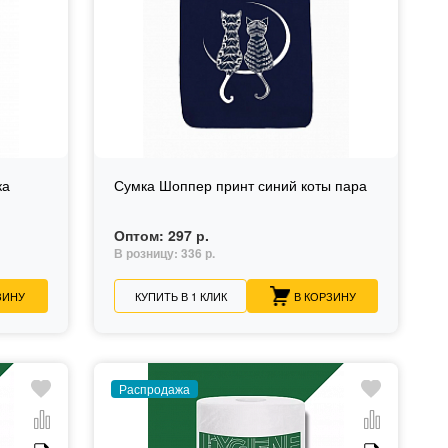
ка
Сумка Шоппер принт синий коты пара
Оптом:
297 р.
В розницу:
336 р.
ЗИНУ
КУПИТЬ В 1 КЛИК
В КОРЗИНУ
Распродажа