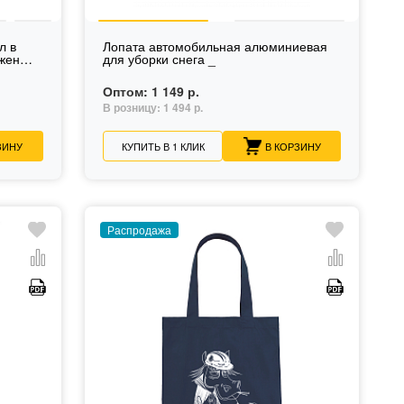
л в
Лопата автомобильная алюминиевая
жен
для уборки снега _
Оптом:
1 149 р.
В розницу:
1 494 р.
ЗИНУ
КУПИТЬ В 1 КЛИК
В КОРЗИНУ
Распродажа