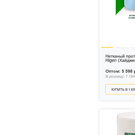
Нетканый про
Higen (Хайдже
Оптом:
5 598 
В розницу:
7 194
КУПИТЬ В 1 К