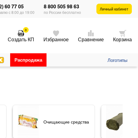
2) 60 77 05
8 800 505 98 63
Личный кабинет
влю с 8:00 до 19:00
по России бесплатно
0
Создать КП
Избранное
Сравнение
Корзина
Распродажа
Логотипы
Очищающие средства
Те