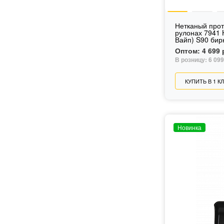
Нетканый про
рулонах 7941 
Вайп) S90 би
Оптом:
4 699 
В розницу:
6 099
КУПИТЬ В 1 К
Новинка