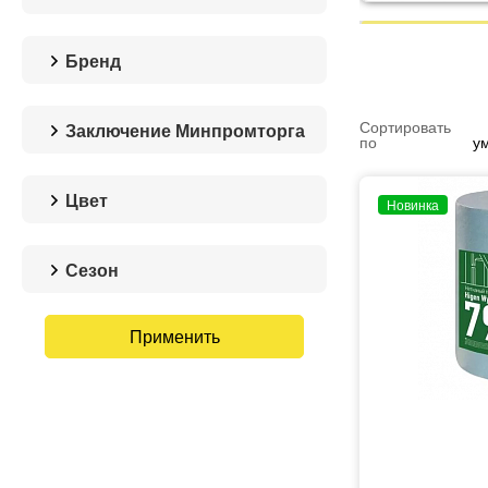
Бренд
ЛайфСИЗ
Сортировать
Заключение Минпромторга
по
у
Нет
Цвет
Новинка
белый
бирюзовый
Сезон
в ассортименте
Зима
голубой
Без сезона
желтый
зеленый
красный
синий
черный
с принтом