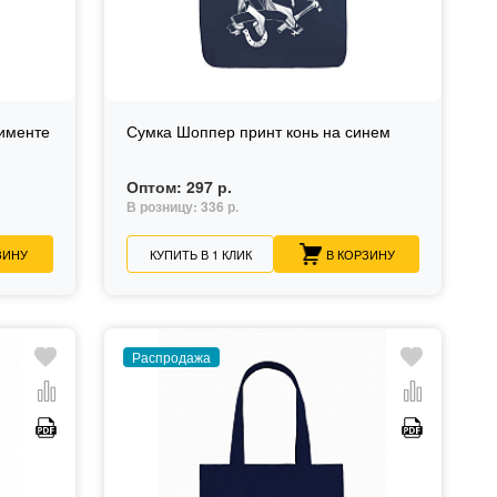
тименте
Сумка Шоппер принт конь на синем
Оптом:
297 р.
В розницу:
336 р.
ЗИНУ
КУПИТЬ В 1 КЛИК
В КОРЗИНУ
Распродажа