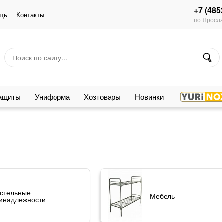
+7 (485
щь
Контакты
по Яросла
защиты
Униформа
Хозтовары
Новинки
стельные
Мебель
инадлежности