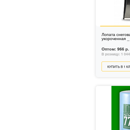
Лопата снегов
укороченная _
Оптом:
966 р.
В розницу:
1 044
КУПИТЬ В 1 К