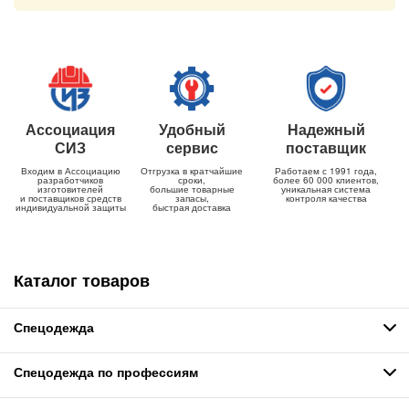
Ассоциация
Удобный
Надежный
СИЗ
сервис
поставщик
Входим в Ассоциацию
Отгрузка в кратчайшие
Работаем с 1991 года,
разработчиков
сроки,
более 60 000 клиентов,
изготовителей
большие товарные
уникальная система
и поставщиков средств
запасы,
контроля качества
индивидуальной защиты
быстрая доставка
Каталог товаров
Спецодежда
Спецодежда по профессиям