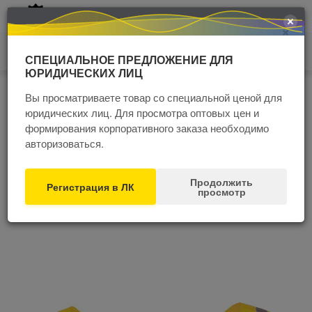
+7 (4852) 60 77 05
×
0
СПЕЦИАЛЬНОЕ ПРЕДЛОЖЕНИЕ ДЛЯ
ЮРИДИЧЕСКИХ ЛИЦ
Главная
Каталог
Спецодежда
Сигнальная одежда
Вы просматриваете товар со специальной ценой для
Ремень со световозвращающей полосой с
юридических лиц. Для просмотра оптовых цен и
наплечными лямками желтый
формирования корпоративного заказа необходимо
авторизоваться.
Распродажа
СПЕЦЦЕНА
Продолжить
Регистрация в ЛК
просмотр