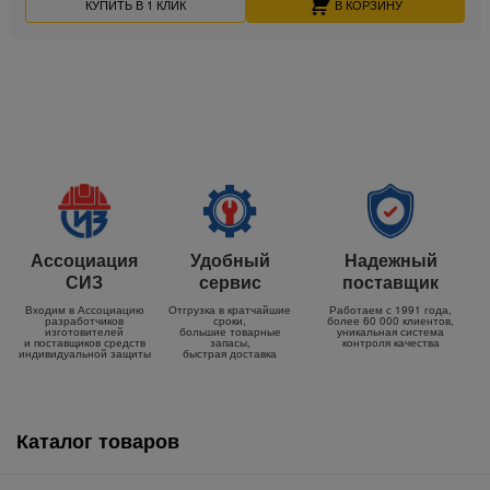
КУПИТЬ В 1 КЛИК
В КОРЗИНУ
Ассоциация
Удобный
Надежный
СИЗ
сервис
поставщик
Входим в Ассоциацию
Отгрузка в кратчайшие
Работаем с 1991 года,
разработчиков
сроки,
более 60 000 клиентов,
изготовителей
большие товарные
уникальная система
и поставщиков средств
запасы,
контроля качества
индивидуальной защиты
быстрая доставка
Каталог товаров