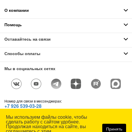
О компании
Помощь
Оставайтесь на связи
Способы оплаты
Мы в социальных сетях
Номер для связи в мессенджерах:
+7 926 539-03-28
Telegram
,
WhatsApp
,
Max
Мы используем файлы cookie, чтобы
© СОЮЗСПЕЦОДЕЖДА, 1991—2026. Все права защищены.
сделать работу с сайтом удобнее.
Использование материалов сайта без разрешения запрещено.
Продолжая находиться на сайте, вы
Принять
соглашаетесь с этим.
Карта сайта