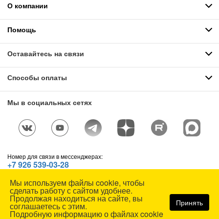
О компании
Помощь
Оставайтесь на связи
Способы оплаты
Мы в социальных сетях
Номер для связи в мессенджерах:
+7 926 539-03-28
Telegram
,
WhatsApp
,
Max
Мы используем файлы cookie, чтобы
© СОЮЗСПЕЦОДЕЖДА, 1991—2026. Все права защищены.
сделать работу с сайтом удобнее.
Использование материалов сайта без разрешения запрещено.
Продолжая находиться на сайте, вы
Принять
соглашаетесь с этим.
Карта сайта
Подробную информацию о файлах cookie