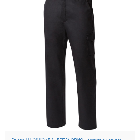
Брюки LINDRED (ЛИНДРЕД) ОРИОН мужские черные