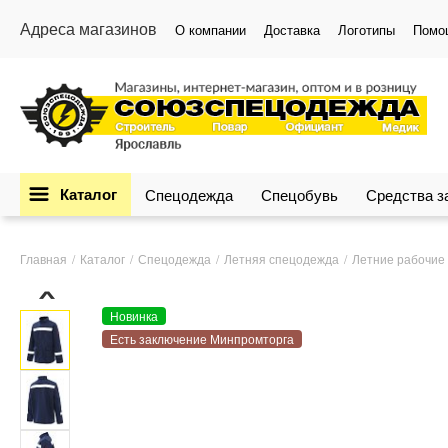
Адреса магазинов
О компании
Доставка
Логотипы
Помо
Каталог
Спецодежда
Спецобувь
Средства 
Главная
Каталог
Спецодежда
Летняя спецодежда
Летние рабочие 
›
Новинка
Есть заключение Минпромторга