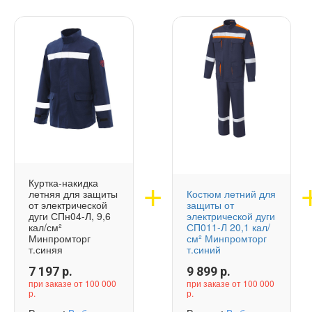
Куртка-накидка
летняя для защиты
Костюм летний для
от электрической
защиты от
дуги СПн04-Л, 9,6
электрической дуги
кал/см²
СП011-Л 20,1 кал/
Минпромторг
см² Минпромторг
т.синяя
т.синий
7 197
р.
9 899
р.
при заказе от 100 000
при заказе от 100 000
р.
р.