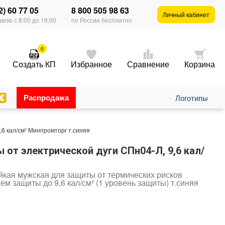
2) 60 77 05
8 800 505 98 63
Личный кабинет
влю с 8:00 до 19:00
по России бесплатно
0
Создать КП
Избранное
Сравнение
Корзина
Распродажа
Логотипы
,6 кал/см² Минпромторг т.синяя
 от электрической дуги СПн04-Л, 9,6 кал/
йкая мужская для защиты от термических рисков
ем защиты до 9,6 кал/см² (1 уровень защиты) т.синяя