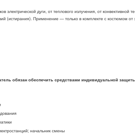
ов электрической дуги, от теплового излучения, от конвективной т
ий (истирания). Применение — только в комплекте с костюмом от 
тель обязан обеспечить средствами индивидуальной защиты 
и
удования
матики
ектростанций; начальник смены