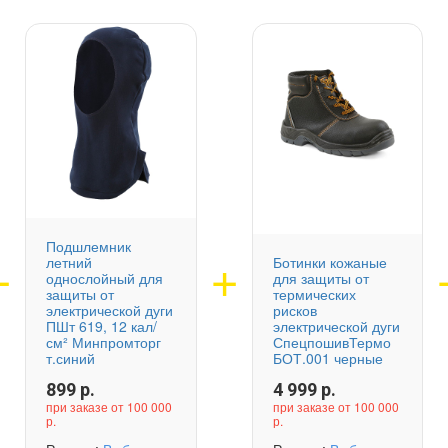
Подшлемник
летний
Ботинки кожаные
однослойный для
для защиты от
защиты от
термических
электрической дуги
рисков
ПШт 619, 12 кал/
электрической дуги
см² Минпромторг
СпецпошивТермо
т.синий
БОТ.001 черные
899
р.
4 999
р.
при заказе от 100 000
при заказе от 100 000
р.
р.