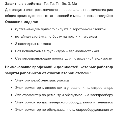
Защитные свойства:
То, Ти, Тт, Эс, З, Ми
Для защиты электротехнического персонала от термических риск
общих производственных загрязнений и механических воздейств
Описание модели:
куртка-накидка прямого силуэта с воротником стойкой
потайная застёжка по борту на петли и пуговицы
2 накладных кармана
Вся используемая фурнитура – термоогнестойкая
Световозвращающие полосы для повышенной видимости
Наименование профессий и должностей, которых работода
защиты работников от ожогов второй степени:
Электрик цеха; электрик участка
Электромонтер главного щита управления электростанци
Электромонтер по ремонту и обслуживанию электрообор
Электромонтер диспетчерского оборудования и телеавто
Электромонтер по обслуживанию электрооборудования эл