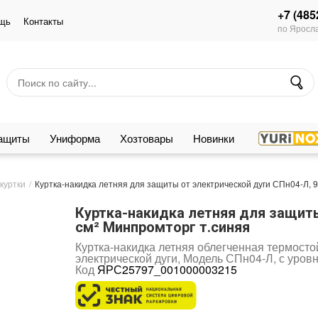
+7 (485
щь
Контакты
по Яросла
защиты
Униформа
Хозтовары
Новинки
куртки
Куртка-накидка летняя для защиты от электрической дуги СПн04-Л, 9
Куртка-накидка летняя для защиты
см² Минпромторг т.синяя
Куртка-накидка летняя облегченная термосто
электрической дуги, Модель СПн04-Л, с уровн
Код
ЯРС25797_001000003215