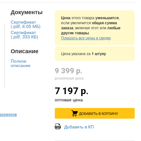
Документы
Цена
этого товара
уменьшится
,
Сертификат
если увеличится
общая сумма
(.pdf, 6.05 МБ)
заказа
, включая этот или
любые
Сертификат
другие товары
.
(.pdf, 333 КБ)
Показать все цены и скидки
Описание
Цена указана за
1 штуку
Полное
описание
9 399 р.
розничная цена
7 197 р.
оптовая цена
ДОБАВИТЬ В КОРЗИНУ
 размеров
Добавить в КП