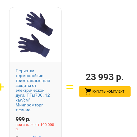
Перчатки
23 993
р.
термостойкие
трикотажные для
защиты от
электрической
КУПИТЬ КОМПЛЕКТ
дуги, ПТм706, 12
кал/см²
Минпромторг
т.синие
999
р.
при заказе от 100 000
р.