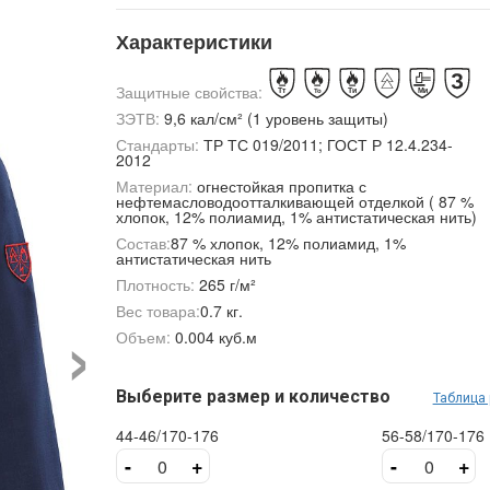
Характеристики
Защитные свойства:
ЗЭТВ:
9,6 кал/см² (1 уровень защиты)
Стандарты:
ТР ТС 019/2011; ГОСТ Р 12.4.234-
2012
Материал:
огнестойкая пропитка с
нефтемасловодоотталкивающей отделкой ( 87 %
хлопок, 12% полиамид, 1% антистатическая нить)
Состав:
87 % хлопок, 12% полиамид, 1%
антистатическая нить
Плотность:
265 г/м²
›
Вес товара:
0.7 кг.
Объем:
0.004 куб.м
Выберите размер и количество
Таблица
44-46/170-176
56-58/170-176
-
+
-
+