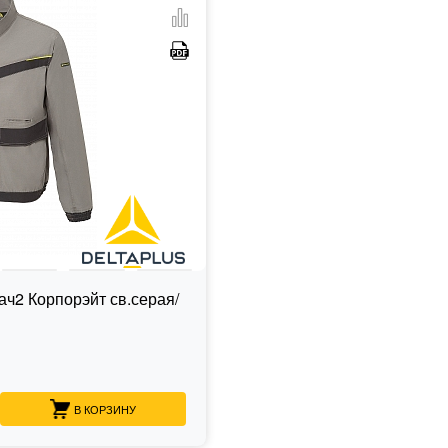
2 Корпорэйт св.серая/
В КОРЗИНУ