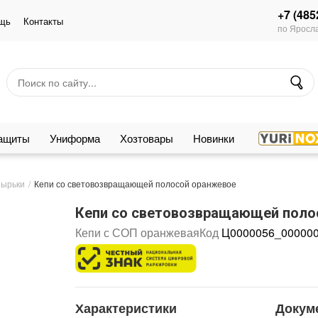
+7 (485
щь
Контакты
по Яросла
защиты
Униформа
Хозтовары
Новинки
зырьки
Кепи со световозвращающей полосой оранжевое
Кепи со световозвращающей поло
Кепи с СОП оранжевая
Код
Ц0000056_00000
Характеристики
Докум