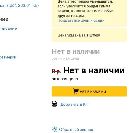
Цена
этого товара
уменьшится
,
ат (.pdf, 233.01 КБ)
если увеличится
общая сумма
заказа
, включая этот или
любые
другие товары
.
ние
Показать все цены и скидки
описание
Цена указана за
1 штуку
Нет в наличии
 размеров
розничная цена
Нет в наличии
0 р.
оптовая цена
НЕТ В НАЛИЧИИ
Добавить в КП
Обратный звонок