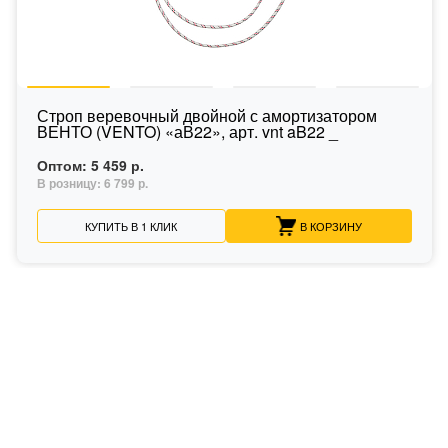
Строп веревочный двойной с амортизатором
ВЕНТО (VENTO) «аВ22», арт. vnt aB22 _
Оптом:
5 459 р.
В розницу:
6 799 р.
КУПИТЬ В 1 КЛИК
В КОРЗИНУ