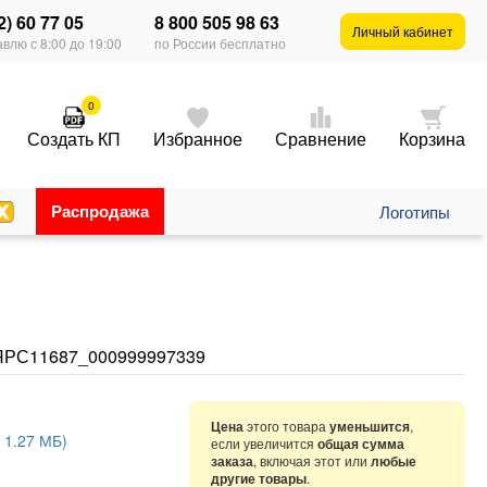
2) 60 77 05
8 800 505 98 63
Личный кабинет
влю с 8:00 до 19:00
по России бесплатно
0
Создать КП
Избранное
Сравнение
Корзина
Распродажа
Логотипы
ЯРС11687_000999997339
Цена
этого товара
уменьшится
,
 1.27 МБ)
если увеличится
общая сумма
заказа
, включая этот или
любые
другие товары
.