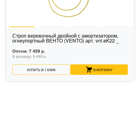
Строп веревочный двойной с амортизатором,
огнеупортный ВЕНТО (VENTO) арт. vnt aK22 _
Оптом:
7 459 р.
В розницу:
9 499 р.
КУПИТЬ В 1 КЛИК
В КОРЗИНУ