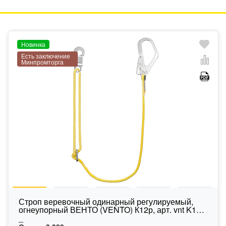
Новинка
Есть заключение
Минпромторга
Строп веревочный одинарный регулируемый,
огнеупорный ВЕНТО (VENTO) К12р, арт. vnt K12p
_