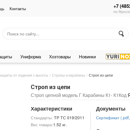
+7 (485
щь
Контакты
по Яросла
защиты
Униформа
Хозтовары
Новинки
защиты от падения с высоты
Стропы и карабины
Строп из цепи
Строп из цепи
Строп цепной модель Г Карабины К1- К1
Код
Характеристики
Документы
Стандарты:
ТР ТС 019/2011
Сертификат (.pdf,
Вес товара:
1.52 кг.