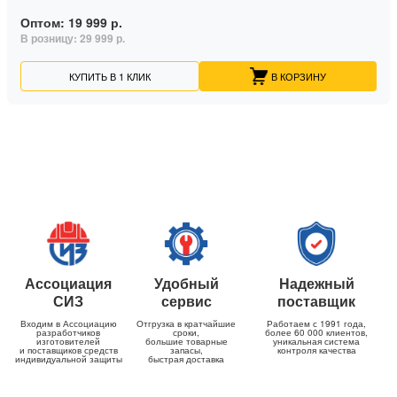
Оптом:
19 999 р.
В розницу:
29 999 р.
КУПИТЬ В 1 КЛИК
В КОРЗИНУ
Ассоциация
Удобный
Надежный
СИЗ
сервис
поставщик
Входим в Ассоциацию
Отгрузка в кратчайшие
Работаем с 1991 года,
разработчиков
сроки,
более 60 000 клиентов,
изготовителей
большие товарные
уникальная система
и поставщиков средств
запасы,
контроля качества
индивидуальной защиты
быстрая доставка