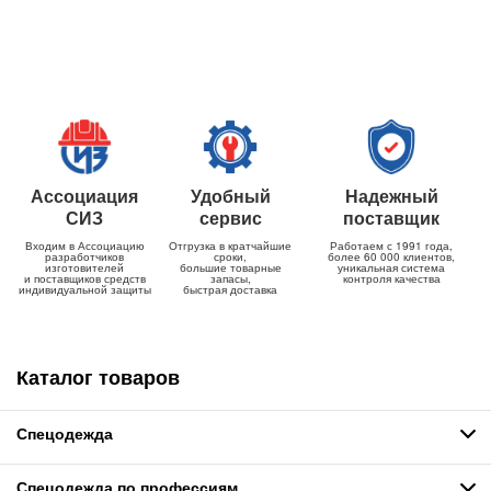
Ассоциация
Удобный
Надежный
СИЗ
сервис
поставщик
Входим в Ассоциацию
Отгрузка в кратчайшие
Работаем с 1991 года,
разработчиков
сроки,
более 60 000 клиентов,
изготовителей
большие товарные
уникальная система
и поставщиков средств
запасы,
контроля качества
индивидуальной защиты
быстрая доставка
Каталог товаров
Спецодежда
Спецодежда по профессиям