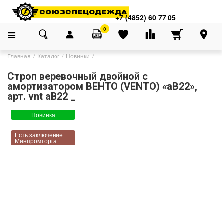
+7 (4852) 60 77 05
0
Главная
Каталог
Новинки
Строп веревочный двойной с
амортизатором ВЕНТО (VENTO) «аВ22»,
арт. vnt aB22 _
Новинка
Есть заключение
Минпромторга