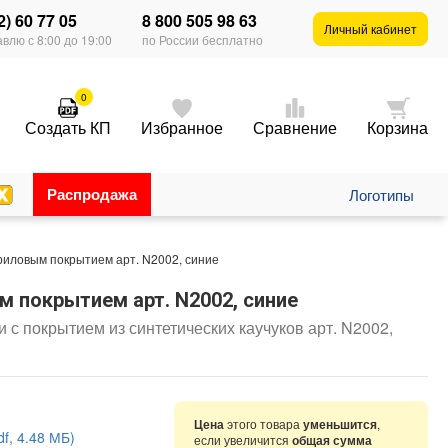
2) 60 77 05
8 800 505 98 63
Личный кабинет
влю с 8:00 до 19:00
по России бесплатно
0
Создать КП
Избранное
Сравнение
Корзина
Распродажа
Логотипы
риловым покрытием арт. N2002, синие
 покрытием арт. N2002, синие
с покрытием из синтетических каучуков арт. N2002,
Цена
этого товара
уменьшится
,
f, 4.48 МБ)
если увеличится
общая сумма