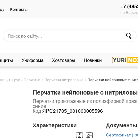
+7 (485
щь
Контакты
по Яросла
защиты
Униформа
Хозтовары
Новинки
защиты рук
Перчатки
Перчатки нитриловые
Перчатки нейлоновые с нит
Перчатки нейлоновые с нитриловым
Перчатки трикотажные из полиэфирной пряжи 
синие
Код
ЯРС21735_001000005596
Характеристики
Документы
Сертификат (.pd