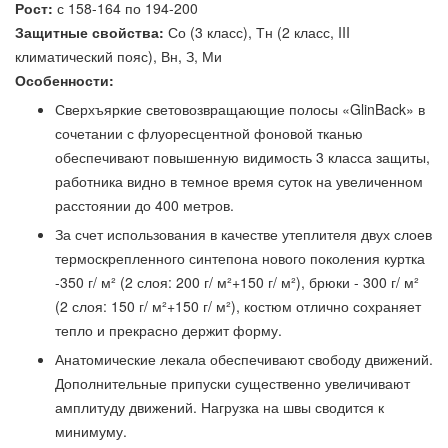
Рост:
с 158-164 по 194-200
Защитные свойства:
Со (3 класс), Тн (2 класс, III
климатический пояс), Вн, З, Ми
Особенности:
Сверхъяркие световозвращающие полосы «GlinBack» в
сочетании с флуоресцентной фоновой тканью
обеспечивают повышенную видимость 3 класса защиты,
работника видно в темное время суток на увеличенном
расстоянии до 400 метров.
За счет использования в качестве утеплителя двух слоев
термоскрепленного синтепона нового поколения куртка
-350 г/ м² (2 слоя: 200 г/ м²+150 г/ м²), брюки - 300 г/ м²
(2 слоя: 150 г/ м²+150 г/ м²), костюм отлично сохраняет
тепло и прекрасно держит форму.
Анатомические лекала обеспечивают свободу движений.
Дополнительные припуски существенно увеличивают
амплитуду движений. Нагрузка на швы сводится к
минимуму.