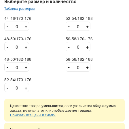
Выберите размер и количество
Таблица размеров
44-46/170-176
52-54/182-188
-
+
-
+
48-50/170-176
56-58/170-176
-
+
-
+
48-50/182-188
56-58/182-188
-
+
-
+
52-54/170-176
-
+
Цена
этого товара
уменьшится
, если увеличится
общая сумма
заказа
, включая этот или
любые другие товары
.
Показать все цены и скидки