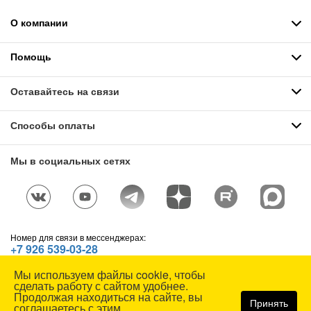
О компании
Помощь
Оставайтесь на связи
Способы оплаты
Мы в социальных сетях
Номер для связи в мессенджерах:
+7 926 539-03-28
Telegram
,
WhatsApp
,
Max
Мы используем файлы cookie, чтобы
© СОЮЗСПЕЦОДЕЖДА, 1991—2026. Все права защищены.
сделать работу с сайтом удобнее.
Использование материалов сайта без разрешения запрещено.
Продолжая находиться на сайте, вы
Принять
соглашаетесь с этим.
Карта сайта