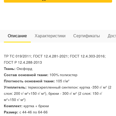
Описание
Характеристики
Сертификаты
Дос
ТР ТС 019/2011; ГОСТ 12.4.281-2021; ГОСТ 12.4.303-2016;
ГОСТ Р 12.4.288-2013
Ткань:
Оксфорд
Состав основной ткани:
100% полиэстер
Плотность основной ткани:
105 г/м²
Утеплитель:
термоскрепленный синтепон: куртка -350 г/ м² (2
слоя: 200 г/ м²+150 г/ м²), брюки - 300 г/ м² (2 слоя: 150 г/
м²+150 г/ м²)
Комплект:
куртка + брюки
Размер:
с 44-46 по 64-66