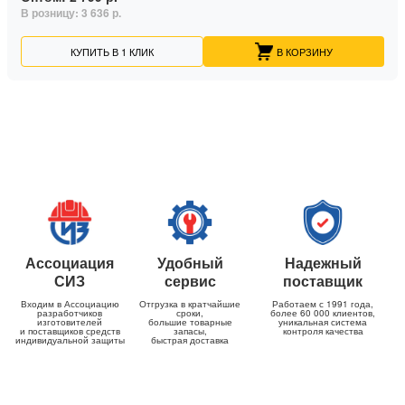
В розницу:
3 636 р.
КУПИТЬ В 1 КЛИК
В КОРЗИНУ
Ассоциация
Удобный
Надежный
СИЗ
сервис
поставщик
Входим в Ассоциацию
Отгрузка в кратчайшие
Работаем с 1991 года,
разработчиков
сроки,
более 60 000 клиентов,
изготовителей
большие товарные
уникальная система
и поставщиков средств
запасы,
контроля качества
индивидуальной защиты
быстрая доставка