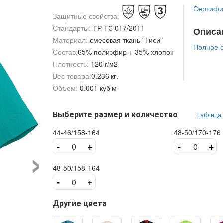
Сертифик
Защитные свойства:
Стандарты:
ТР ТС 017/2011
Описа
Материал:
смесовая ткань "Тиси"
Полное 
Состав:
65% полиэфир + 35% хлопок
Плотность:
120 г/м2
Вес товара:
0.236 кг.
Объем:
0.001 куб.м
Выберите размер и количество
Таблица
44-46/158-164
48-50/170-176
›
-
+
-
+
48-50/158-164
-
+
Другие цвета