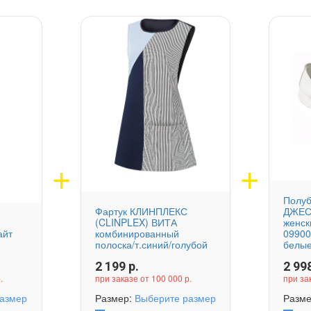
Полу
Фартук КЛИНПЛЕКС
ДЖЕС
(CLINPLEX) ВИТА
женск
айт
комбинированный
0990
полоска/т.синий/голубой
белы
2 199
р.
2 99
.
при заказе от 100 000 р.
при за
азмер
Размер:
Выберите размер
Разм