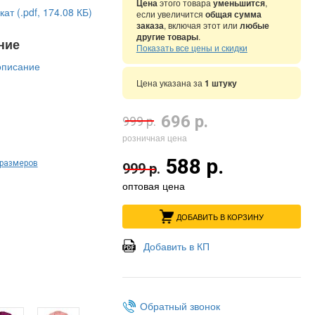
Цена
этого товара
уменьшится
,
ат (.pdf, 174.08 КБ)
если увеличится
общая сумма
заказа
, включая этот или
любые
другие товары
.
ние
Показать все цены и скидки
описание
Цена указана за
1 штуку
696 р.
999 р.
розничная цена
588 р.
 размеров
999 р.
оптовая цена
ДОБАВИТЬ В КОРЗИНУ
Добавить в КП
Обратный звонок