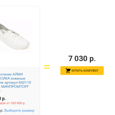
7 030
р.
КУПИТЬ КОМПЛЕКТ
ботинки АЛМИ
СИКА кожаные
ие артикул 642110
0 МИНПРОМТОРГ
е
8
р.
казе от 100 000 р.
ер:
Выберите размер