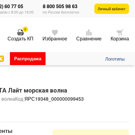
2) 60 77 05
8 800 505 98 63
Личный кабинет
влю с 8:00 до 19:00
по России бесплатно
0
Создать КП
Избранное
Сравнение
Корзина
Распродажа
Логотипы
ТА Лайт морская волна
 волна
Код
ЯРС19348_000000099453
енты