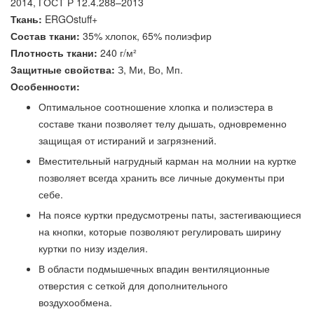
2014, ГОСТ Р 12.4.288–2013
Ткань:
ERGOstuff+
Состав ткани:
35% хлопок, 65% полиэфир
Плотность ткани:
240 г/м²
Защитные свойства:
З, Ми, Во, Мп.
Особенности:
Оптимальное соотношение хлопка и полиэстера в
составе ткани позволяет телу дышать, одновременно
защищая от истираний и загрязнений.
Вместительный нагрудный карман на молнии на куртке
позволяет всегда хранить все личные документы при
себе.
На поясе куртки предусмотрены паты, застегивающиеся
на кнопки, которые позволяют регулировать ширину
куртки по низу изделия.
В области подмышечных впадин вентиляционные
отверстия с сеткой для дополнительного
воздухообмена.