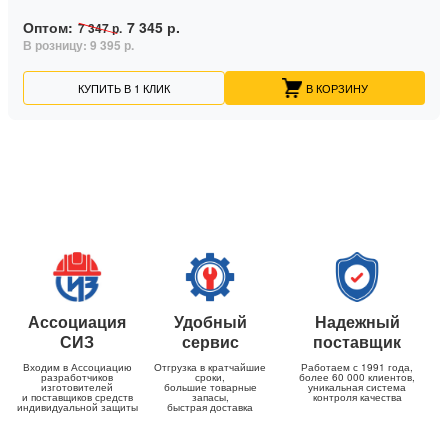
Оптом:
7 345 р.
7 347 р.
В розницу:
9 395 р.
КУПИТЬ В 1 КЛИК
В КОРЗИНУ
Ассоциация
Удобный
Надежный
СИЗ
сервис
поставщик
Входим в Ассоциацию
Отгрузка в кратчайшие
Работаем с 1991 года,
разработчиков
сроки,
более 60 000 клиентов,
изготовителей
большие товарные
уникальная система
и поставщиков средств
запасы,
контроля качества
индивидуальной защиты
быстрая доставка