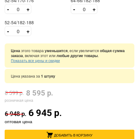
52-54/170-176
64-66/182-188
-
+
-
+
52-54/182-188
-
+
Цена
этого товара
уменьшится
, если увеличится
общая сумма
заказа
, включая этот или
любые другие товары
.
Показать все цены и скидки
Цена указана за
1 штуку
8 595 р.
8 599 р.
розничная цена
6 945 р.
6 948 р.
оптовая цена
ДОБАВИТЬ В КОРЗИНУ