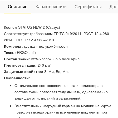
Описание
Характеристики
Сертификаты
Дос
Костюм STATUS NEW 2 (Статус)
Соответствует требованиям ТР ТС 019/2011, ГОСТ 12.4.280–
2014, ГОСТ Р 12.4.288–2013
Комплект:
куртка + полукомбинезон
Ткань:
ERGOstuff+
Состав ткани:
35% хлопок, 65% полиэфир
Плотность ткани:
240 г/м²
Защитные свойства:
З, Ми, Во, Мп.
Особенности:
Оптимальное соотношение хлопка и полиэстера в
составе ткани позволяет телу дышать, одновременно
защищая от истираний и загрязнений.
Вместительный нагрудный карман на молнии на куртке
позволяет всегда хранить все личные документы при