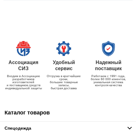
Ассоциация
Удобный
Надежный
СИЗ
сервис
поставщик
Входим в Ассоциацию
Отгрузка в кратчайшие
Работаем с 1991 года,
разработчиков
сроки,
более 60 000 клиентов,
изготовителей
большие товарные
уникальная система
и поставщиков средств
запасы,
контроля качества
индивидуальной защиты
быстрая доставка
Каталог товаров
Спецодежда