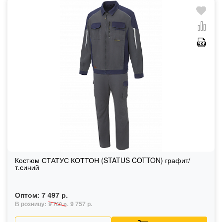
Костюм СТАТУС КОТТОН (STATUS COTTON) графит/
т.синий
Оптом:
7 497 р.
В розницу:
9 757 р.
9 760 р.