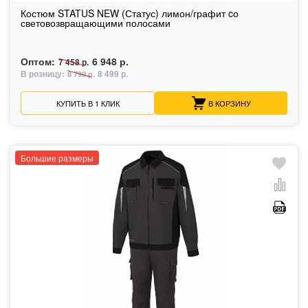
Костюм STATUS NEW (Статус) лимон/графит cо
световозвращающими полосами
Оптом:
6 948 р.
7 458 р.
В розницу:
8 499 р.
8 799 р.
КУПИТЬ В 1 КЛИК
В КОРЗИНУ
Большие размеры