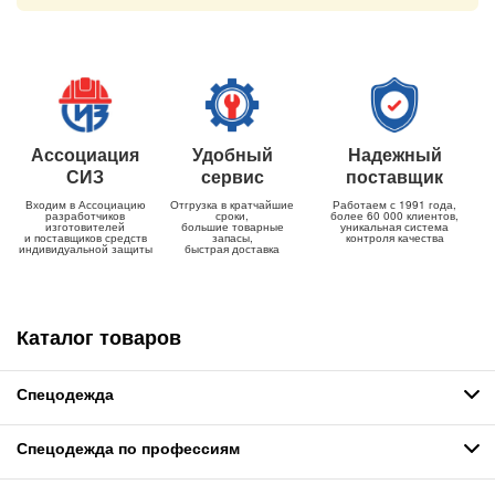
Ассоциация
Удобный
Надежный
СИЗ
сервис
поставщик
Входим в Ассоциацию
Отгрузка в кратчайшие
Работаем с 1991 года,
разработчиков
сроки,
более 60 000 клиентов,
изготовителей
большие товарные
уникальная система
и поставщиков средств
запасы,
контроля качества
индивидуальной защиты
быстрая доставка
Каталог товаров
Спецодежда
Спецодежда по профессиям