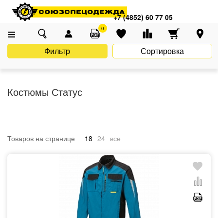
Главная
Каталог
Спецодежда
Летняя спецодежда
+7 (4852) 60 77 05
Летние рабочие костюмы
Костюмы Статус
0
Фильтр
Сортировка
Костюмы Статус
Товаров на странице
18
24
все