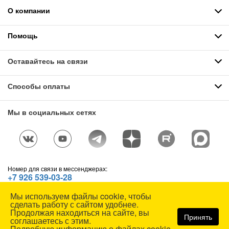
О компании
Помощь
Оставайтесь на связи
Способы оплаты
Мы в социальных сетях
Номер для связи в мессенджерах:
+7 926 539-03-28
Telegram
,
WhatsApp
,
Max
Мы используем файлы cookie, чтобы
© СОЮЗСПЕЦОДЕЖДА, 1991—2026. Все права защищены.
сделать работу с сайтом удобнее.
Использование материалов сайта без разрешения запрещено.
Продолжая находиться на сайте, вы
Принять
соглашаетесь с этим.
Карта сайта
Подробную информацию о файлах cookie