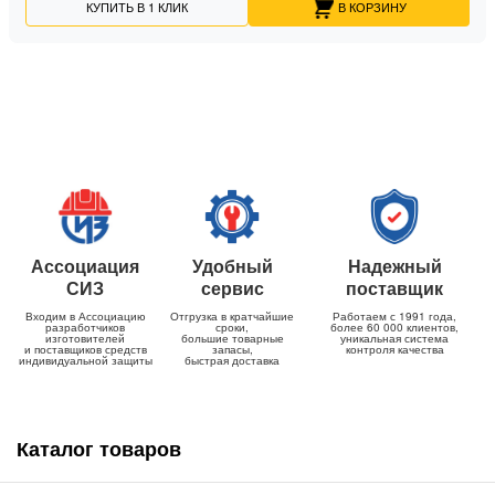
КУПИТЬ В 1 КЛИК
В КОРЗИНУ
Ассоциация
Удобный
Надежный
СИЗ
сервис
поставщик
Входим в Ассоциацию
Отгрузка в кратчайшие
Работаем с 1991 года,
разработчиков
сроки,
более 60 000 клиентов,
изготовителей
большие товарные
уникальная система
и поставщиков средств
запасы,
контроля качества
индивидуальной защиты
быстрая доставка
Каталог товаров