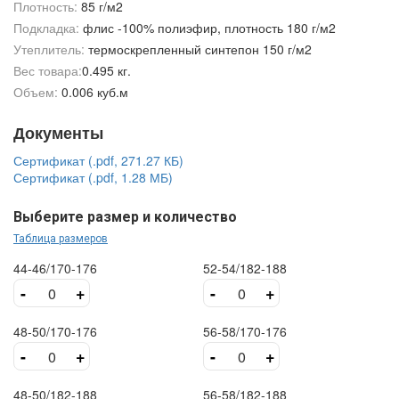
Плотность:
85 г/м2
Подкладка:
флис -100% полиэфир, плотность 180 г/м2
Утеплитель:
термоскрепленный синтепон 150 г/м2
Вес товара:
0.495 кг.
Объем:
0.006 куб.м
Документы
Сертификат (.pdf, 271.27 КБ)
Сертификат (.pdf, 1.28 МБ)
Выберите размер и количество
Таблица размеров
44-46/170-176
52-54/182-188
-
+
-
+
48-50/170-176
56-58/170-176
-
+
-
+
48-50/182-188
56-58/182-188