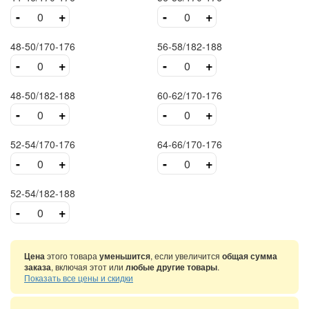
-
+
-
+
48-50/170-176
56-58/182-188
-
+
-
+
48-50/182-188
60-62/170-176
-
+
-
+
52-54/170-176
64-66/170-176
-
+
-
+
52-54/182-188
-
+
Цена
этого товара
уменьшится
, если увеличится
общая сумма
заказа
, включая этот или
любые другие товары
.
Показать все цены и скидки