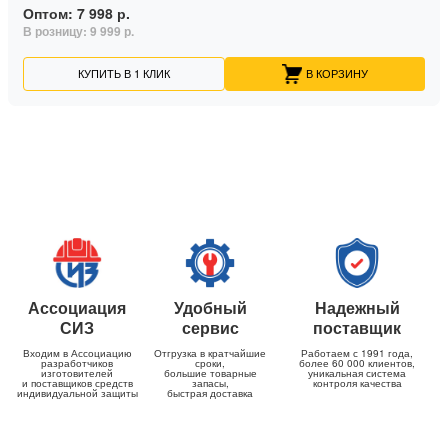
Оптом:
7 998 р.
В розницу:
9 999 р.
КУПИТЬ В 1 КЛИК
В КОРЗИНУ
Ассоциация
Удобный
Надежный
СИЗ
сервис
поставщик
Входим в Ассоциацию
Отгрузка в кратчайшие
Работаем с 1991 года,
разработчиков
сроки,
более 60 000 клиентов,
изготовителей
большие товарные
уникальная система
и поставщиков средств
запасы,
контроля качества
индивидуальной защиты
быстрая доставка