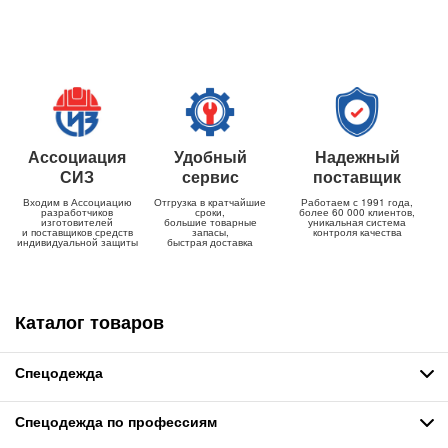
Ассоциация
Удобный
Надежный
СИЗ
сервис
поставщик
Входим в Ассоциацию
Отгрузка в кратчайшие
Работаем с 1991 года,
разработчиков
сроки,
более 60 000 клиентов,
изготовителей
большие товарные
уникальная система
и поставщиков средств
запасы,
контроля качества
индивидуальной защиты
быстрая доставка
Каталог товаров
Спецодежда
Спецодежда по профессиям