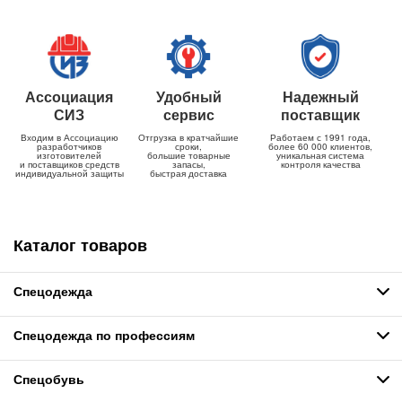
Ассоциация
Удобный
Надежный
СИЗ
сервис
поставщик
Входим в Ассоциацию
Отгрузка в кратчайшие
Работаем с 1991 года,
разработчиков
сроки,
более 60 000 клиентов,
изготовителей
большие товарные
уникальная система
и поставщиков средств
запасы,
контроля качества
индивидуальной защиты
быстрая доставка
Каталог товаров
Спецодежда
Спецодежда по профессиям
Спецобувь