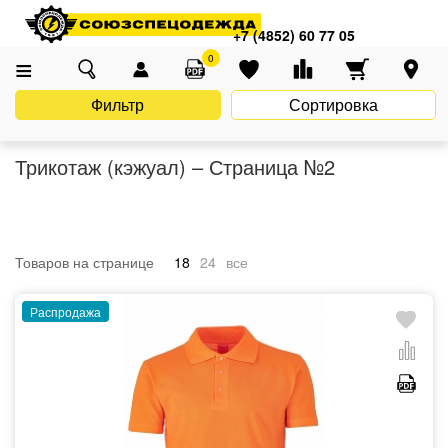
Главная
Каталог
Униформа
Casual (Кэжуал)
Трикотаж (кэжуал)
+7 (4852) 60 77 05
0
Фильтр
Сортировка
Трикотаж (кэжуал) – Страница №2
Товаров на странице
18
24
все
Распродажа