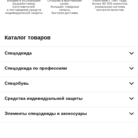
Входим в Ассоциацию
Отгрузка в кратчайшие
Работаем с 1991 года,
разработчиков
сроки,
более 60 000 клиентов,
изготовителей
большие товарные
уникальная система
и поставщиков средств
запасы,
контроля качества
индивидуальной защиты
быстрая доставка
Каталог товаров
Спецодежда
Спецодежда по профессиям
Спецобувь
Средства индивидуальной защиты
Элементы спецодежды и аксессуары