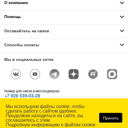
О компании
Помощь
Оставайтесь на связи
Способы оплаты
Мы в социальных сетях
Номер для связи в мессенджерах:
+7 926 539-03-28
Telegram
,
WhatsApp
,
Max
Мы используем файлы cookie, чтобы
© СОЮЗСПЕЦОДЕЖДА, 1991—2026. Все права защищены.
сделать работу с сайтом удобнее.
Использование материалов сайта без разрешения запрещено.
Продолжая находиться на сайте, вы
Принять
соглашаетесь с этим.
Карта сайта
Подробную информацию о файлах cookie