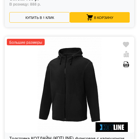
В розницу:
888 р.
КУПИТЬ В 1 КЛИК
В КОРЗИНУ
Большие размеры
Толстовка КОТЛАЙН (KOTLINE) флисовая с капюшоном