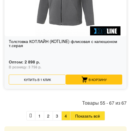
Толстовка КОТЛАЙН (KOTLINE) флисовая с капюшоном
т.серая
Оптом:
2 898 р.
В розницу:
3 756 р.
КУПИТЬ В 1 КЛИК
В КОРЗИНУ
Товары
55
-
67
из
67
1
2
3
4
Показать всё