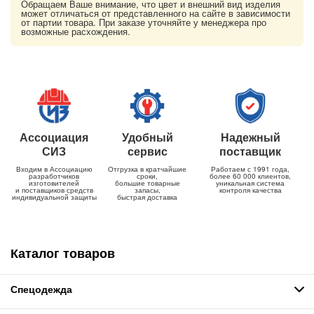
Обращаем Ваше внимание, что цвет и внешний вид изделия
может отличаться от представленного на сайте в зависимости
от партии товара. При заказе уточняйте у менеджера про
возможные расхождения.
Ассоциация
Удобный
Надежный
СИЗ
сервис
поставщик
Входим в Ассоциацию
Отгрузка в кратчайшие
Работаем с 1991 года,
разработчиков
сроки,
более 60 000 клиентов,
изготовителей
большие товарные
уникальная система
и поставщиков средств
запасы,
контроля качества
индивидуальной защиты
быстрая доставка
Каталог товаров
Спецодежда