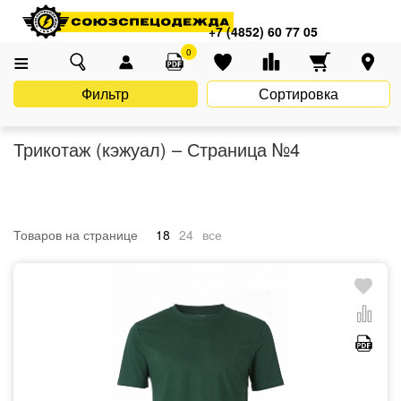
Главная
Каталог
Униформа
Casual (Кэжуал)
Трикотаж (кэжуал)
+7 (4852) 60 77 05
0
Фильтр
Сортировка
Трикотаж (кэжуал) – Страница №4
Товаров на странице
18
24
все