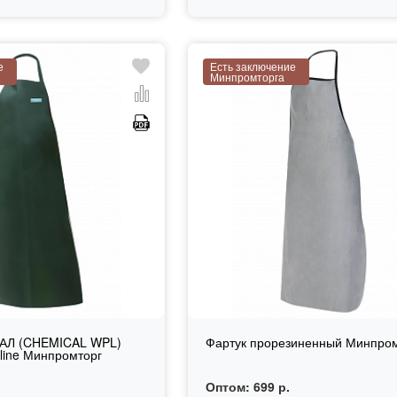
е
Есть заключение
Минпромторга
АЛ (CHEMICAL WPL)
Фартук прорезиненный Минпро
ine Минпромторг
Оптом:
699 р.