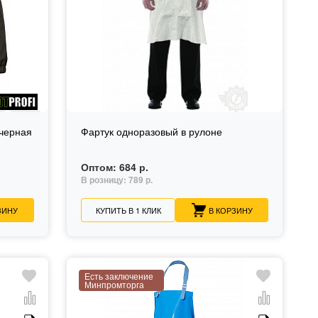
черная
Фартук одноразовый в рулоне
Оптом:
684 р.
В розницу:
789 р.
ЗИНУ
КУПИТЬ В 1 КЛИК
В КОРЗИНУ
Есть заключение
Минпромторга