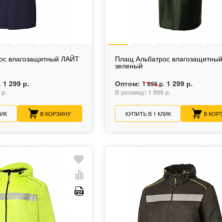
ос влагозащитный ЛАЙТ
Плащ Альбатрос влагозащитны
зеленый
1 299 р.
Оптом:
1 299 р.
.
1 698 р.
 р.
В розницу:
1 999 р.
ЛИК
В КОРЗИНУ
КУПИТЬ В 1 КЛИК
В КОР