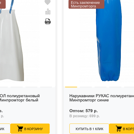
е
Есть заключение
Минпромторга
ОЛ полиуретановый
Нарукавники РУКАС полиурета
Минпромторг белый
Минпромторг синие
р.
Оптом:
579 р.
 р.
В розницу:
699 р.
ЛИК
В КОРЗИНУ
КУПИТЬ В 1 КЛИК
В КОР