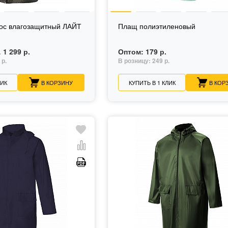
ос влагозащитный ЛАЙТ
Плащ полиэтиленовый
1 299 р.
Оптом:
179 р.
.
 р.
В розницу:
249 р.
ЛИК
В КОРЗИНУ
КУПИТЬ В 1 КЛИК
В КОР