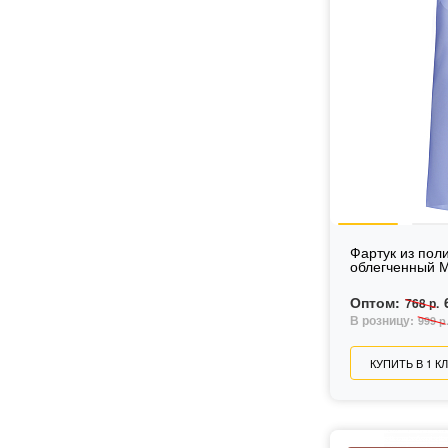
Фартук из по
облегченный 
Оптом:
768 р.
В розницу:
999 р
КУПИТЬ В 1 К