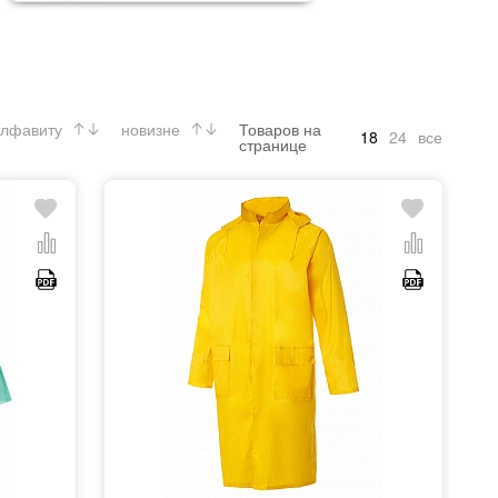
лфавиту
новизне
Товаров на
18
24
все
странице