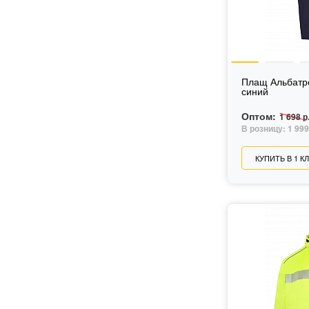
Плащ Альбатр
синий
Оптом:
1 698 р
В розницу:
1 999
КУПИТЬ В 1 К