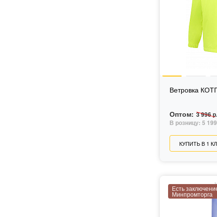
Ветровка КОТ
Оптом:
3 996 р
В розницу:
5 199
КУПИТЬ В 1 К
Есть заключени
Минпромторга