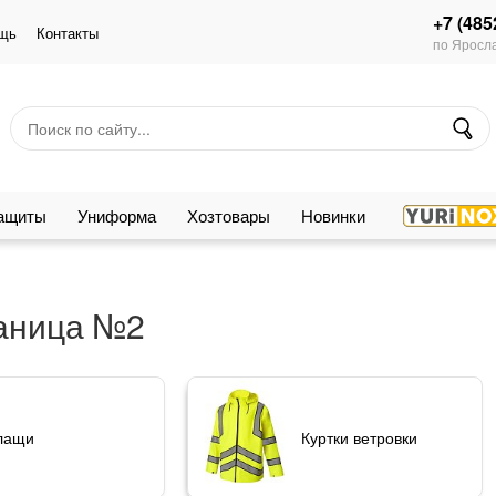
+7 (485
щь
Контакты
по Яросла
защиты
Униформа
Хозтовары
Новинки
аница №2
лащи
Куртки ветровки