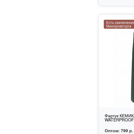
Есть заключени
Минпромторга
Фартук КЕМИК
WATERPROOFl
Оптом:
799 р.