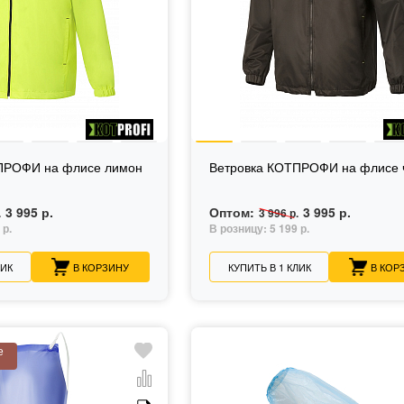
ПРОФИ на флисе лимон
Ветровка КОТПРОФИ на флисе 
3 995 р.
Оптом:
3 995 р.
.
3 996 р.
 р.
В розницу:
5 199 р.
ЛИК
В КОРЗИНУ
КУПИТЬ В 1 КЛИК
В КОР
е