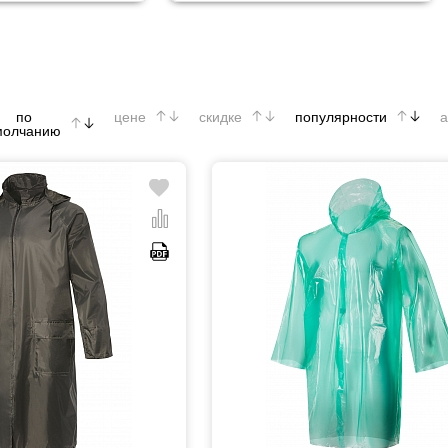
по
цене
скидке
популярности
а
молчанию