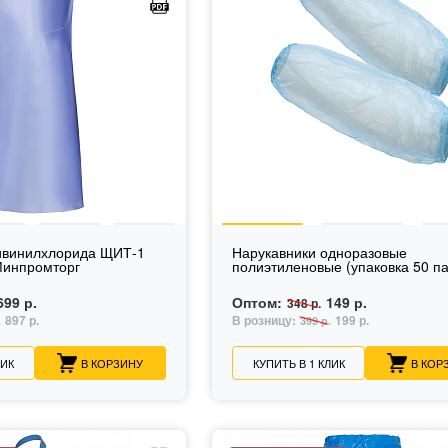
ливинилхлорида ЩИТ-1
Нарукавники одноразовые
Минпромторг
полиэтиленовые (упаковка 50 па
699 р.
Оптом:
149 р.
348 р.
897 р.
В розницу:
199 р.
.
399 р.
ЛИК
В КОРЗИНУ
КУПИТЬ В 1 КЛИК
В КОР