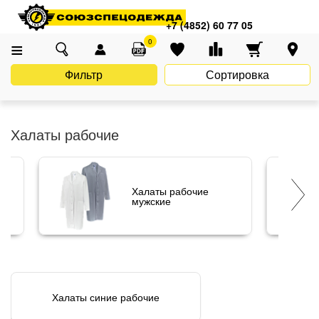
Главная
Каталог
Спецодежда
+7 (4852) 60 77 05
Одежда для обслуживающего персонала
Халаты рабочие
0
Фильтр
Сортировка
Халаты рабочие
Халаты рабочие
мужские
Халаты синие рабочие