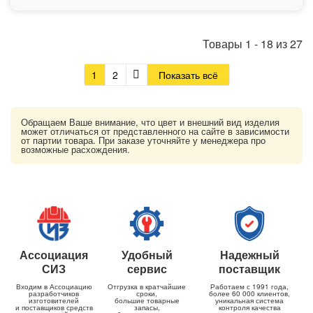
Товары
1
-
18
из
27
1
2
Показать всё
Обращаем Ваше внимание, что цвет и внешний вид изделия
может отличаться от представленного на сайте в зависимости
от партии товара. При заказе уточняйте у менеджера про
возможные расхождения.
Ассоциация
Удобный
Надежный
СИЗ
сервис
поставщик
Входим в Ассоциацию
Отгрузка в кратчайшие
Работаем с 1991 года,
разработчиков
сроки,
более 60 000 клиентов,
изготовителей
большие товарные
уникальная система
и поставщиков средств
запасы,
контроля качества