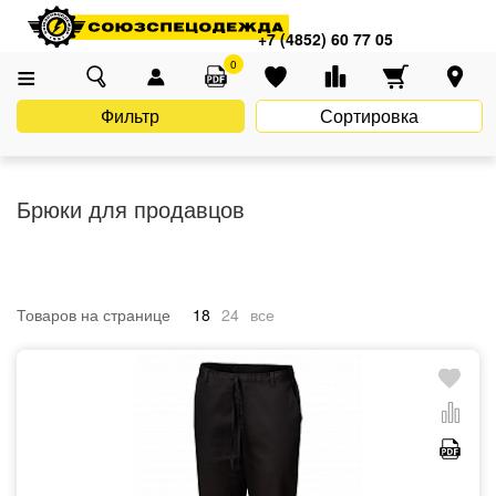
Главная
Каталог
Спецодежда
Спецодежда для продавцов
+7 (4852) 60 77 05
Брюки для продавцов
0
Фильтр
Сортировка
Брюки для продавцов
Товаров на странице
18
24
все