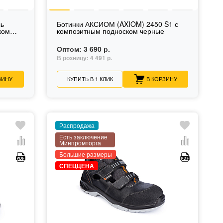
ь
Ботинки АКСИОМ (AXIOM) 2450 S1 с
ком
композитным подноском черные
Оптом:
3 690 р.
В розницу:
4 491 р.
ЗИНУ
КУПИТЬ В 1 КЛИК
В КОРЗИНУ
Распродажа
Есть заключение
Минпромторга
Большие размеры
СПЕЦЦЕНА