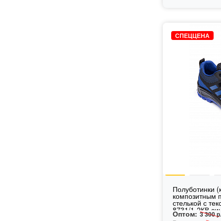
СПЕЦЦЕНА
Полуботинки (к
композитным п
стелькой с те
8731/1-2КВ син
Оптом:
3 300 р