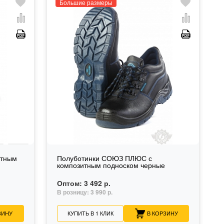
Большие размеры
итным
Полуботинки СОЮЗ ПЛЮС с
композитным подноском черные
Оптом:
3 492 р.
В розницу:
3 990 р.
ЗИНУ
КУПИТЬ В 1 КЛИК
В КОРЗИНУ