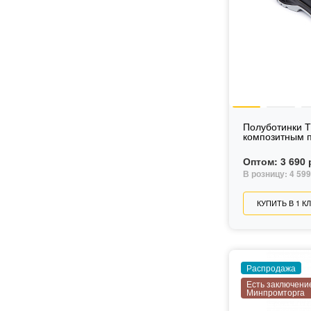
Полуботинки Т
композитным 
Оптом:
3 690 
В розницу:
4 599
КУПИТЬ В 1 К
Распродажа
Есть заключени
Минпромторга