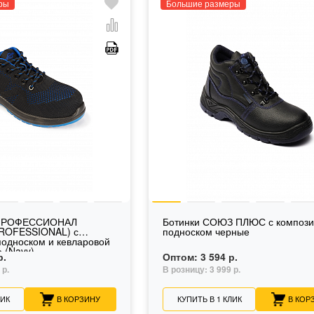
ры
Большие размеры
 ПРОФЕССИОНАЛ
Ботинки СОЮЗ ПЛЮС с композ
PROFESSIONAL) с
подноском черные
односком и кевларовой
 (Navy)
р.
Оптом:
3 594 р.
 р.
В розницу:
3 999 р.
ЛИК
В КОРЗИНУ
КУПИТЬ В 1 КЛИК
В КОР