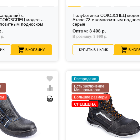
сандалии) с
Полуботинки СОЮЗСПЕЦ модел
 СОЮЗСПЕЦ модель
Атлас 73 с композитным поднос
мпозитным подноском
серые
р.
Оптом:
3 498 р.
 р.
В розницу:
3 990 р.
ЛИК
В КОРЗИНУ
КУПИТЬ В 1 КЛИК
В КОР
Распродажа
е
Есть заключение
Минпромторга
ры
Большие размеры
СПЕЦЦЕНА