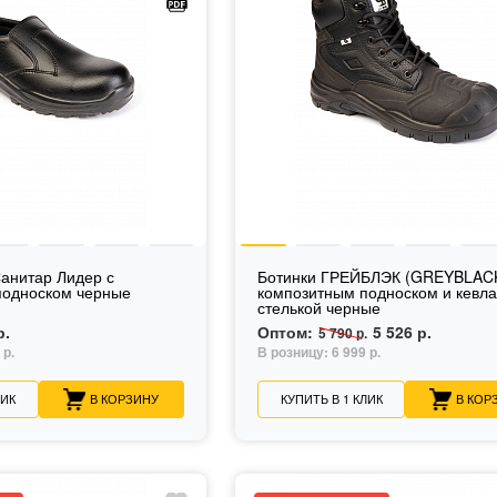
анитар Лидер с
Ботинки ГРЕЙБЛЭК (GREYBLACK
подноском черные
композитным подноском и кевл
стелькой черные
р.
Оптом:
5 526 р.
5 790 р.
 р.
В розницу:
6 999 р.
ЛИК
В КОРЗИНУ
КУПИТЬ В 1 КЛИК
В КОР