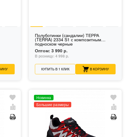
Полуботинки (сандалии) ТЕРРА
е
(TERRA) 2334 S1 с композитным
подноском черные
Оптом:
3 990 р.
В розницу:
4 998 р.
ЗИНУ
КУПИТЬ В 1 КЛИК
В КОРЗИНУ
Новинка
Большие размеры