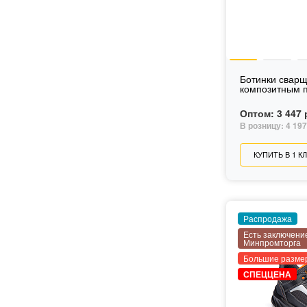
45
46
47
48
49
50
Ботинки сварщ
композитным 
Оптом:
3 447 
В розницу:
4 197
КУПИТЬ В 1 К
Распродажа
Есть заключени
Минпромторга
Большие разме
СПЕЦЦЕНА