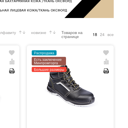
лфавиту
новизне
Товаров на
18
24
все
странице
Распродажа
Есть заключение
Минпромторга
Большие размеры