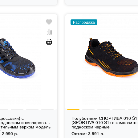
Распродажа
россовки) с
Полуботинки СПОРТИВА 010 S1
односком и кевларовой
(SPORTIVA 010 S1) с композит
кстильным верхом модель
подноском черные
...
2 990 р.
Оптом:
3 591 р.
.