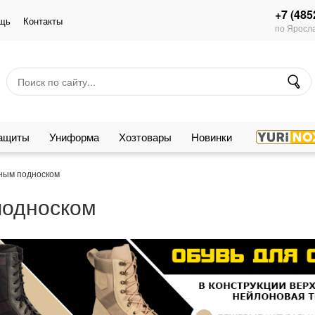
+7 (485
щь
Контакты
по Яросла
защиты
Униформа
Хозтовары
Новинки
тным подноском
подноском