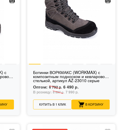
) с
Ботинки ВОРКМАКС (WORKMAX) с
аровой
композитным подноском и кевларовой
стелькой, артикул AZ-23010 серые
Оптом:
6 490 р.
6 792 р.
В розницу:
7 990 р.
8 697 р.
ЗИНУ
КУПИТЬ В 1 КЛИК
В КОРЗИНУ