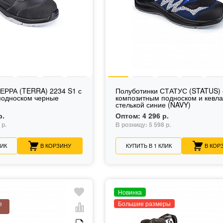
ЕРРА (TERRA) 2234 S1 с
Полуботинки СТАТУС (STATUS) 
подноском черные
композитным подноском и кевл
стелькой синие (NAVY)
р.
Оптом:
4 296 р.
 р.
В розницу:
5 598 р.
ЛИК
В КОРЗИНУ
КУПИТЬ В 1 КЛИК
В КОР
Новинка
е
Большие размеры