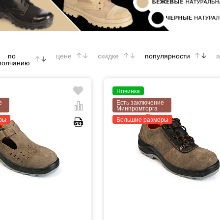
по
цене
скидке
популярности
а
молчанию
Новинка
е
Есть заключение
Минпромторга
ры
Большие размеры