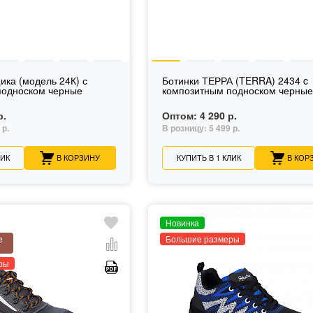
ика (модель 24К) с
Ботинки ТЕРРА (TERRA) 2434 c
подноском черные
композитным подноском черны
р.
Оптом:
4 290 р.
 р.
В розницу:
5 499 р.
ЛИК
В КОРЗИНУ
КУПИТЬ В 1 КЛИК
В КОР
Новинка
е
Большие размеры
ры