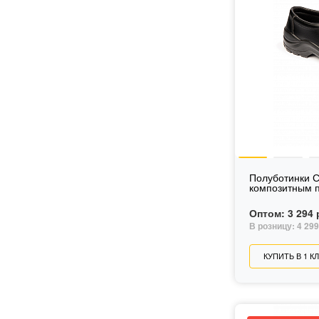
Полуботинки С
композитным 
Оптом:
3 294 
В розницу:
4 299
КУПИТЬ В 1 К