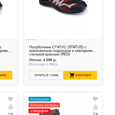
с
Полуботинки СТАТУС (STATUS) с
аровой
композитным подноском и кевларовой
стелькой красные (RED)
Оптом:
4 296 р.
В розницу:
5 598 р.
ЗИНУ
КУПИТЬ В 1 КЛИК
В КОРЗИНУ
Распродажа
Большие размеры
СПЕЦЦЕНА