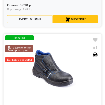
Оптом:
3 690 р.
В розницу:
4 491 р.
КУПИТЬ В 1 КЛИК
В КОРЗИНУ
Новинка
Есть заключение
Минпромторга
Большие размеры