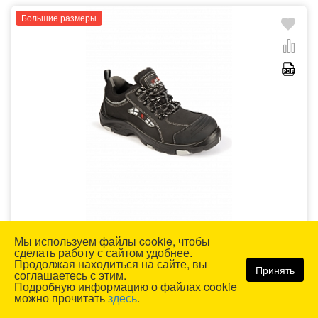
Большие размеры
Полуботинки ЮНИОНСПЕЙС с композитным подноском и
Мы используем файлы cookie, чтобы
кевларовой стелькой черные
сделать работу с сайтом удобнее.
Продолжая находиться на сайте, вы
Принять
соглашаетесь с этим.
Подробную информацию о файлах cookie
Оптом:
5 895 р.
можно прочитать
здесь
.
В розницу:
6 995 р.
6 999 р.