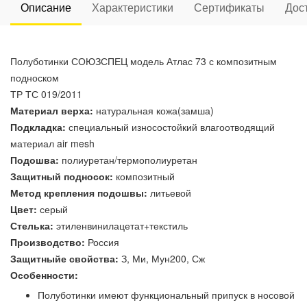
Описание
Характеристики
Сертификаты
Дос
Полуботинки СОЮЗСПЕЦ модель Атлас 73 с композитным
подноском
ТР ТС 019/2011
Материал верха:
натуральная кожа(замша)
Подкладка:
специальный износостойкий влагоотводящий
материал air mesh
Подошва:
полиуретан/термополиуретан
Защитный подносок:
композитный
Метод крепления подошвы:
литьевой
Цвет:
серый
Стелька:
этиленвинилацетат+текстиль
Производство:
Россия
Защитныйе свойства:
З, Ми, Мун200, Сж
Особенности:
Полуботинки имеют функциональный припуск в носовой