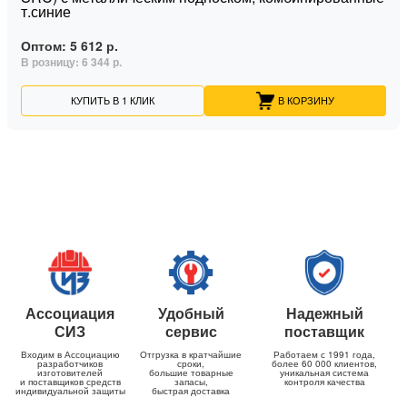
т.синие
Оптом:
5 612 р.
В розницу:
6 344 р.
КУПИТЬ В 1 КЛИК
В КОРЗИНУ
Ассоциация
Удобный
Надежный
СИЗ
сервис
поставщик
Входим в Ассоциацию
Отгрузка в кратчайшие
Работаем с 1991 года,
разработчиков
сроки,
более 60 000 клиентов,
изготовителей
большие товарные
уникальная система
и поставщиков средств
запасы,
контроля качества
индивидуальной защиты
быстрая доставка