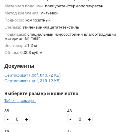
Материал подошвы:
полиуретан/термополиуретан
Метод крепления:
литьевой
Подносок:
композитный
Стелька:
этиленвинилацетат+текстиль
Подкладка:
специальный износостойкий влагоотводящий
материал air mesh
Вес товара:
1.2 кг.
Объем:
0.008 куб.м
Документы
Сертификат (.pdf, 840.72 КБ)
Сертификат (.pdf, 319.12 КБ)
Выберите размер и количество
Таблица размеров
38
43
-
+
-
+
39
44