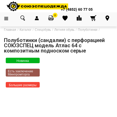
+7 (4852) 60 77 05
0
Главная
Каталог
Спецобувь
Летняя обувь
Полуботинки
Полуботинки (сандалии) с перфорацией
СОЮЗСПЕЦ модель Атлас 64 с
композитным подноском серые
Новинка
Есть заключение
Минпромторга
Большие размеры